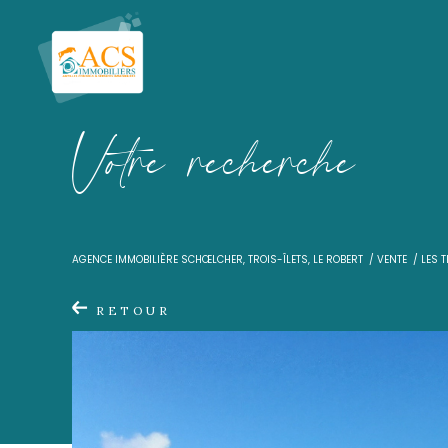
V
o
t
r
e
r
e
c
h
e
r
c
h
e
AGENCE IMMOBILIÈRE SCHŒLCHER, TROIS-ÎLETS, LE ROBER
RETOUR