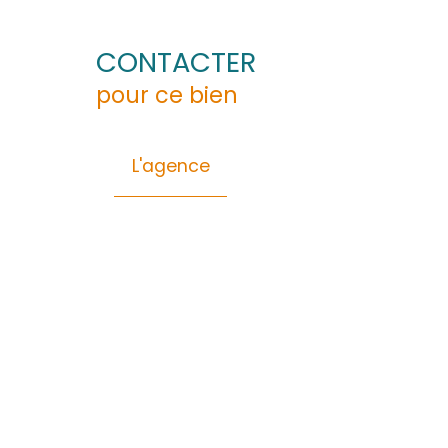
Les informations sur les risques auxquels ce
Agent commercial enregistré - No de gestio
Pour plus de renseignements veuillez con
Général
Financier
Energie