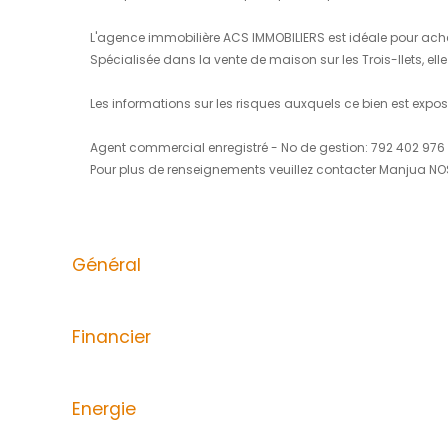
ACS IMMOBILIERS vous propose de découvrir s
tuile. Elle comprend :
-A l'étage un logement T4 avec un séjour/s
dressing attenant. Ce logement profite d'un
-En rez-de-jardin:
-Un appartement T3 avec 2 chambres, une sal
- Un studio comprenant une pièce principal 
-Un grand garage
La maison, qui est érigée sur une parcelle
Taxe foncière: 2954€
Prix de vente 885 000€ HAI -Honoraires à l
Idéal pour une résidence principale ou pour 
L'agence immobilière ACS IMMOBILIERS est id
Spécialisée dans la vente de maison sur les T