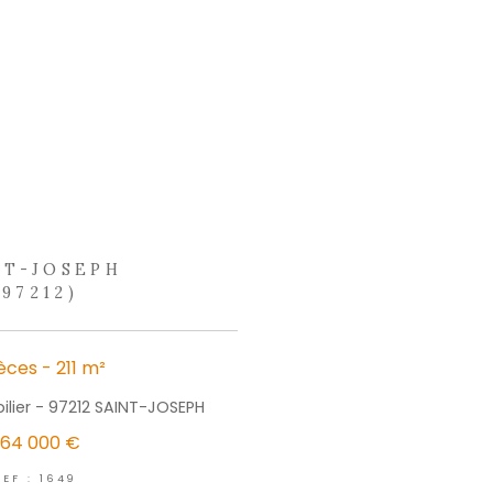
ation à la CNIL. Nous vous informons de l’existence de la liste d'opposition au démarchage téléphoniq
. Dans le cadre de la protection des Données personnelles, nous vous invitons à ne pas inscrire de
identialité
et es
Conditions d'utilisation
de Google s'appliquent.
écouvrir
outils
électionner
Calculer
Imprimer