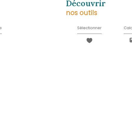
*
Message
*
* Champ obligatoire
J'AI PRIS CONNAISSANCE D
INFORMATIONS RELATIVES 
Les informations recueillies sur ce formulaire sont enregistrées d
clientèle/prospects de l'Agence / du Réseau qui reste Responsa
liers.com
du Réseau. Elles sont conservées jusqu'à demande de suppression
d’accès, de rectification, d’effacement, d’opposition, de limita
l’Agence / Le Réseau. Consultez le site
https://cnil.fr/fr
pour plus