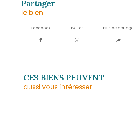
Téléphone
05 96 02 03 32
E-mail
contact.sud@acs-immobi