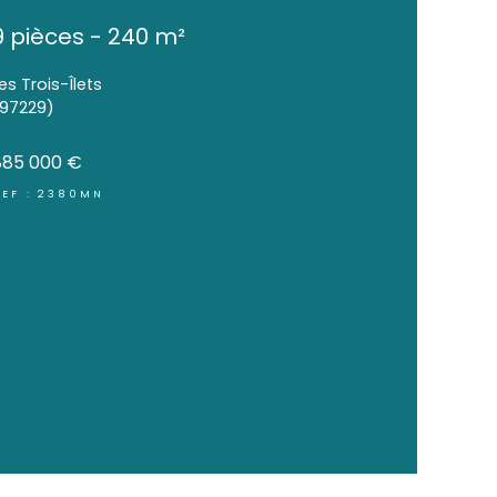
Maison T4 avec mezzan
Studio
9 pièces - 240 m²
Les Trois-Îlets
(97229)
885 000 €
REF : 2380MN