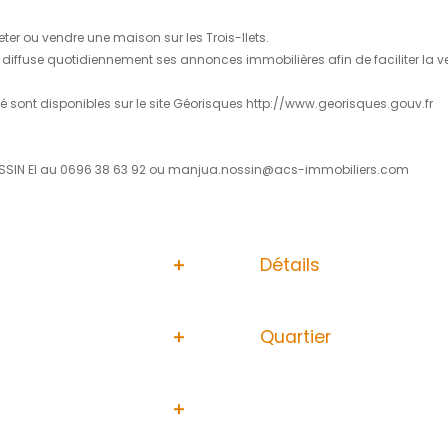
ur la commune des Trois-Ilets cette magnifique maison con
alle à manger, une cuisine ouverte, une mezzanine, un WC i
e terrasse avec vue dégagée sur la mer et la campagne et d
le d'eau, un séjour, une cuisine ouverte et une grande terr
et coin couchage, une salle d'eau et une kitchenette.
 de 1084m² possède également une cuve de récupération d'ea
a charge du vendeur
un investissement locatif.
éale pour acheter ou vendre une maison sur les Trois-Ilets
rois-Ilets, elle diffuse quotidiennement ses annonces immobi