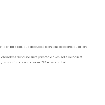
01
22
/