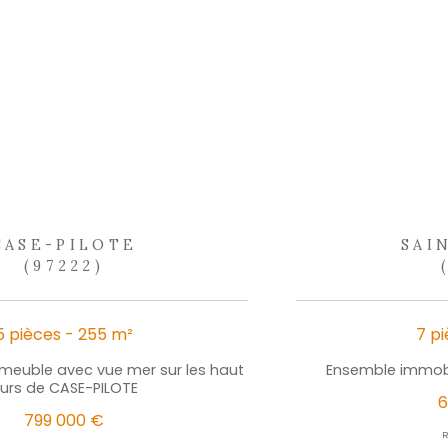
Libertés » ne sont pas respectés, vous pouvez adresser une réclam
laquelle vous pouvez vous inscrire ici :
https://www.bloctel.gouv.fr
dans le champ de saisie libre.
Ce site est protégé par reCAPTCHA, les
Politiques de Conf
d
nos 
lus de partage
S