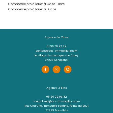
LE MORNE-ROUGE
(97260)
Local professionnel - 14,60 m²
LOCAL PROFESSIONNEL AU MORNE R
473 €
HC*
REF : 401
NOUVEAUTÉ