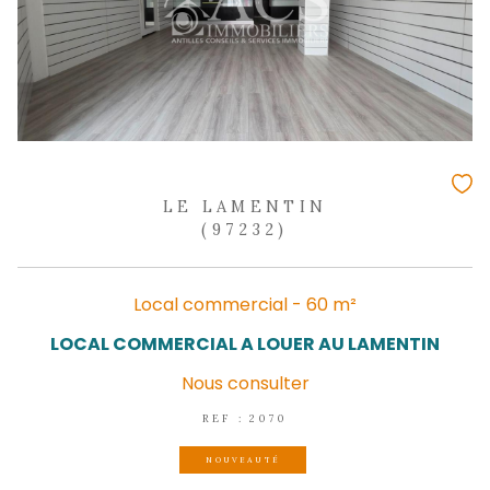
CASE-PILOTE
(97222)
Local commercial - 50 m²
Local commercial 50 m² Fond Bellemar
PILOTE
1 600 € / mois
HC*
REF : 2258
NOUVEAUTÉ