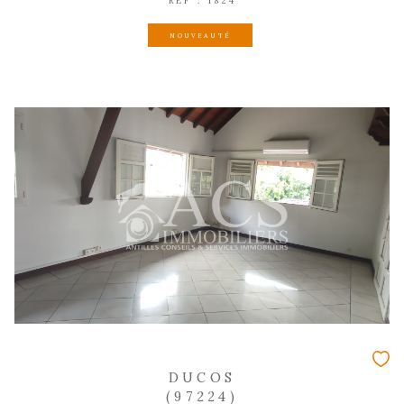
DISPONIBLE EN
FORT-DE-FRANCE
(97200)
Local commercial - 58 m²
Local commercial à louer- Fort-de-
900 €
HC*
REF : 1931