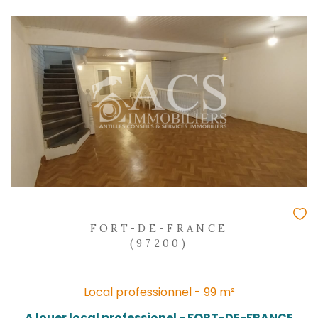
Bureaux - 35,54 m²
Bureaux neufs au bourg de Trois Il
817,42 €
HC*
REF : 2370IA