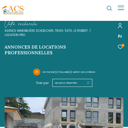
V
o
t
r
e
r
e
c
h
e
r
c
h
e
AGENCE IMMOBILIÈRE SCHŒLCHER, TROIS-ÎLETS, LE ROBERT
LOCATION PRO
ANNONCES DE LOCATIONS
PROFESSIONNELLES
25
Annonce(s) trouvée(s) selon vos critères
Trier par
Les plus récentes