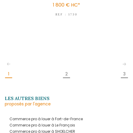
Local professionnel idéalement situé 
2 900 €
HC*
REF : LP1831JF