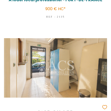
FORT-DE-FRANCE
(97200)
Local professionnel - 99 m²
A louer local professionel - FORT-DE
900 €
HC*
REF : 2135