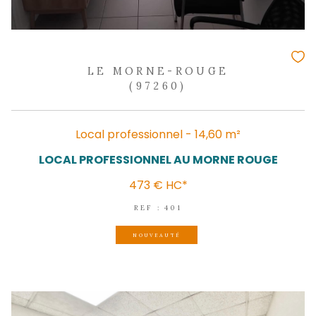
(97200)
Local commercial - 408 m²
LOCAL COMMERCIAL A LOUER A FORT DE
3 500 € / mois
HT - HC*
REF : 1824
NOUVEAUTÉ