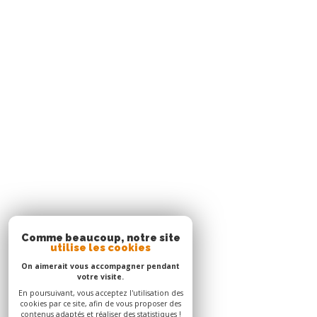
Agence Le Robert
05 96 51 73 73
contact.nord@acs-immobiliers.com
Immeuble Square 31 - Quartier Mansarde Catalogn
97231
le robert
Adhérents