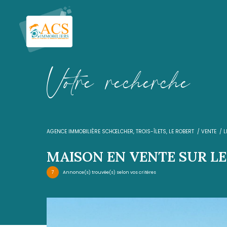
V
o
t
r
e
r
e
c
h
e
r
c
h
AGENCE IMMOBILIÈRE SCHŒLCHER, TROIS-ÎLETS, LE R
MAISON EN VENTE 
7
Annonce(s) trouvée(s) selon vos critères