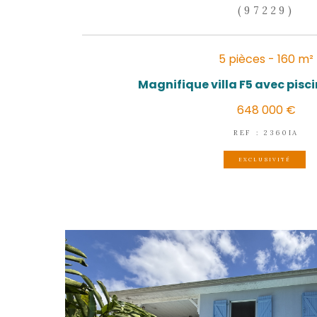
LES TR
(
5 pièc
Magnifique villa F5
64