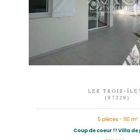
5 pièc
Villa T5 compre
49
REF
EXC