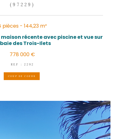
LES TROIS-ÎLETS
(97229)
4 pièces - 144,23 m²
Coup de cœur assuré : maison récente avec 
la baie des Trois-Ilets
778 000 €