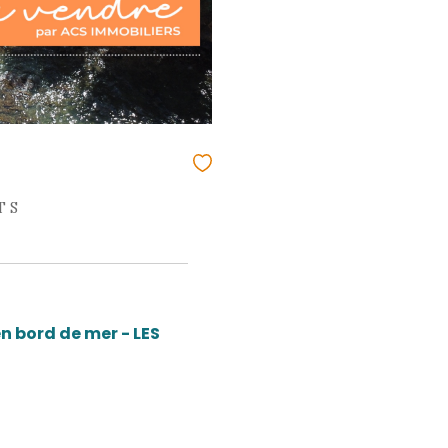
OIS-ÎLETS
97229)
es - 110 m²
!! Villa de prestige
0 000 €
 : 2157IB