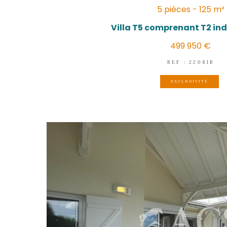
LES TR
(