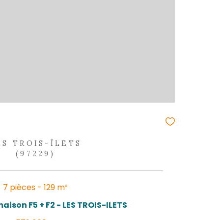
9 pièces - 240 m²
Maison T4 avec mezzanine + Apt T
885 000 €
REF : 2380MN