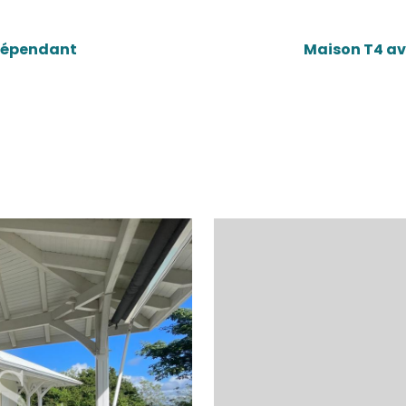
OIS-ÎLETS
97229)