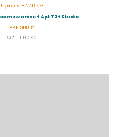
LES TROIS-ÎLETS
(97229)