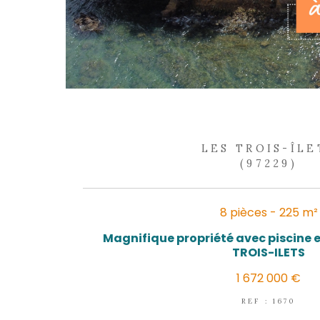
LES TR
(
5 pièc
Coup de coeur 
55
REF