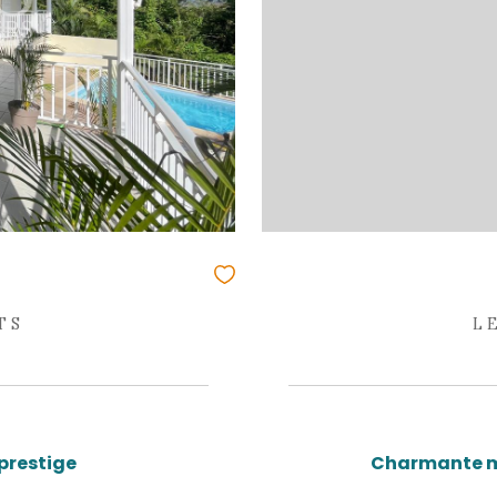
es - 125 m²
nant T2 indépendant
9 950 €
 : 2208IB
LUSIVITÉ