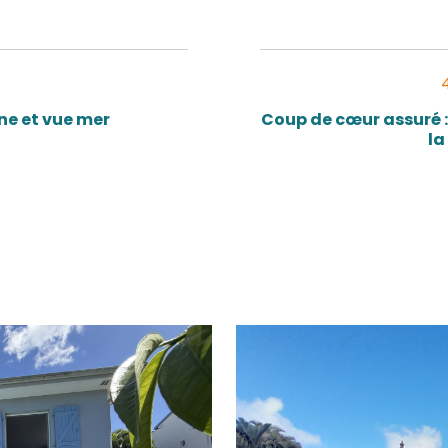
OIS-ÎLETS
97229)
es - 160 m²
 avec piscine et vue mer
8 000 €