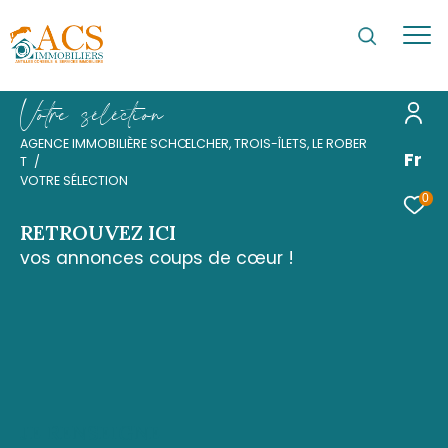
V
o
t
r
e
s
é
l
é
c
t
i
o
n
AGENCE IMMOBILIÈRE SCHŒLCHER, TROIS-ÎLETS, LE ROBER
Fr
T
VOTRE SÉLECTION
0
RETROUVEZ ICI
vos annonces coups de cœur !
JE RENSEIGNE