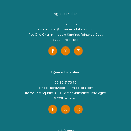
3 pièces - 91 m²
Très bel appartement F3 avec vue mer et 
emplacement de parking couvert
435 000 €
REF : 2316IA
VOIR LE BIEN