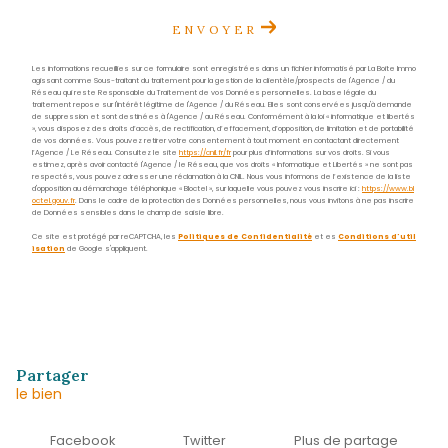
contact.sud@acs-immobiliers.com
Adresse
29 rue des Bougainvilliers
97229 Les Trois-Îlets
Nom
*
Prénom
*
E-
mail
*