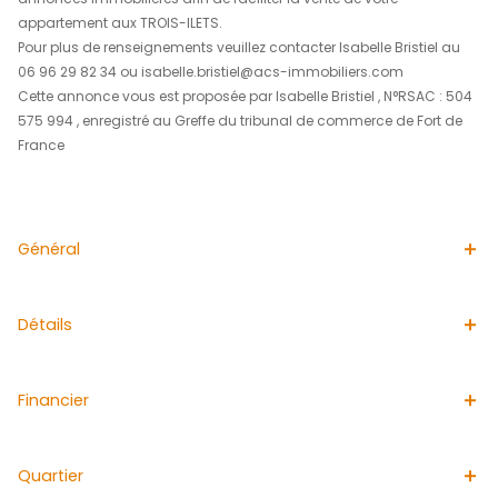
d'eau attenante, un toilette indépendant, une seconde s
avec toilette, une cave, garage et parking privatif.
Cet appartement est situé au dernier étage avec ascen
résidence calme et sécurisée proche des plages. Nombr
de la copropriété : 18 . Montant moyen annuel de la quo
charges : 3205 euros soit 267 euros par mois. Aucune p
cours menée. Prix de vente : 460 000€, Taxe foncière : 18
"Les informations sur les risques auxquels ce bien est e
disponibles sur le site Georiques : www.georisques.gouv.f
L'agence immobilière ACS IMMOBILIERS est idéale pour a
vendre un appartement aux TROIS-ILETS. Spécialisée da
d'appartement aux TROIS-ILETS , elle diffuse quotidienn
annonces immobilières afin de faciliter la vente de votre
appartement aux TROIS-ILETS.
Pour plus de renseignements veuillez contacter Isabelle B
06 96 29 82 34 ou isabelle.bristiel@acs-immobiliers.co
Cette annonce vous est proposée par Isabelle Bristiel , 