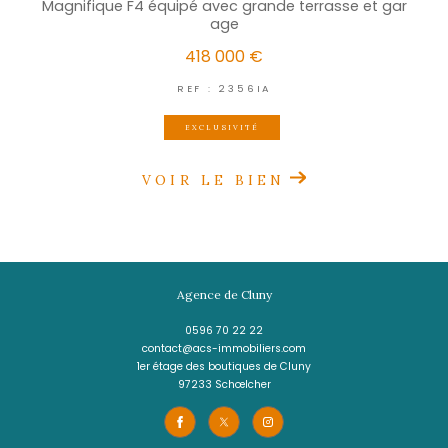
LES TROIS-ÎLETS
(97229)