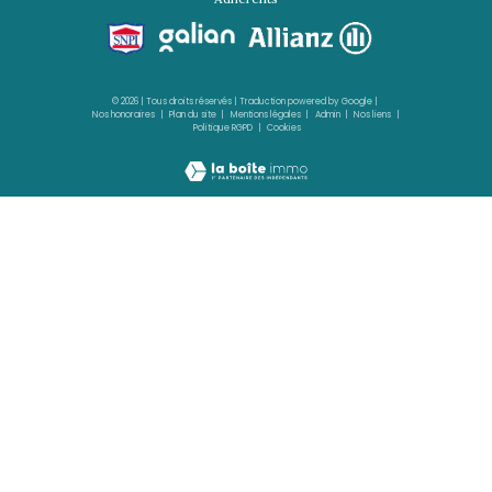
LES TROIS-ÎLETS
(97229)
4 pièces - 80 m²
Magnifique F4 équipé avec grande terrasse
age
418 000 €
REF : 2356IA