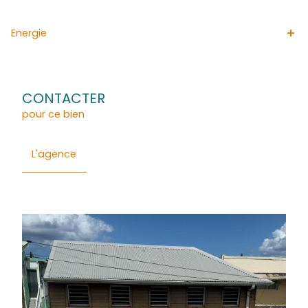
575 994 , enregistré au Greffe du tribunal de commerce 
France
Général
Détails
Financier
Quartier