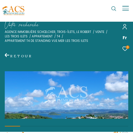
V
o
t
r
e
r
e
c
h
e
r
c
h
e
AGENCE IMMOBILIÈRE SCHŒLCHER, TROIS-ÎLETS, LE ROBERT
VENTE
LES TROIS ILETS
APPARTEMENT
T4
APPARTEMENT T4 DE STANDING VUE MER LES TROIS ILETS
RETOUR