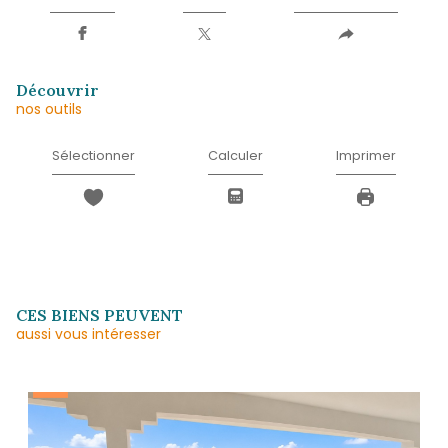
Téléphone
*
Message
*
* Champ obligatoire
J'AI PRIS CONNAISSANCE DE LA POLITIQUE
CONFIDENTIALITÉ ET DES INFORMATIONS
RELATIVES AU TRAITEMENT DE MES DONN
PERSONNELLES (*)*
ENVOYER
Les informations recueillies sur ce formulaire sont enregistrées dans un fichier informatisé 
agissant comme Sous-traitant du traitement pour la gestion de la clientèle/prospects de l'