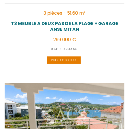
LES TROIS-ÎLETS
(97229)
2 pièces - 28,39 m²
Appt T2 les pieds dans l'eau ANSE 
174 000 €
REF : 2342IB