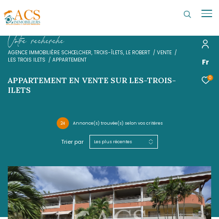
V
o
t
r
e
r
e
c
h
e
r
c
h
e
AGENCE IMMOBILIÈRE SCHŒLCHER, TROIS-ÎLETS, LE ROBERT
VENTE
LES TROIS ILETS
APPARTEMENT
APPARTEMENT EN VENTE SUR LES-TROIS
ILETS
24
Annonce(s) trouvée(s) selon vos critères
Trier par
Les plus récentes