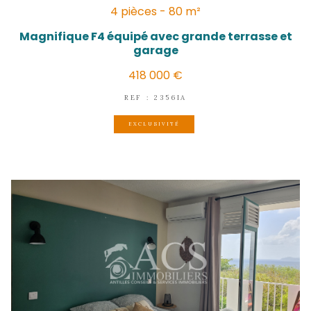
LES TROIS-ÎLETS
(97229)
4 pièces - 80 m²
Magnifique F4 équipé avec grande terr
garage