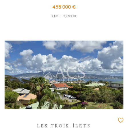
LES TROIS-ÎLETS
(97229)
3 pièces - 91 m²
Très bel appartement F3 avec vue mer e
emplacement de parking couver
435 000 €
REF : 2316IA