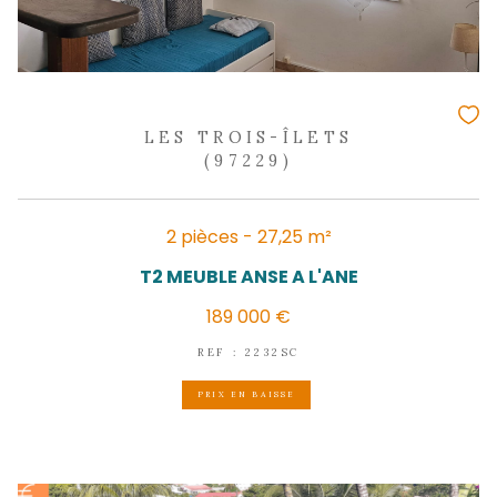
LES TROIS-ÎLETS
(97229)
3 pièces - 124,66 m²
Coup de coeur pour cet appartement T3
étage avec jaccuzi
455 000 €
REF : 2299IB