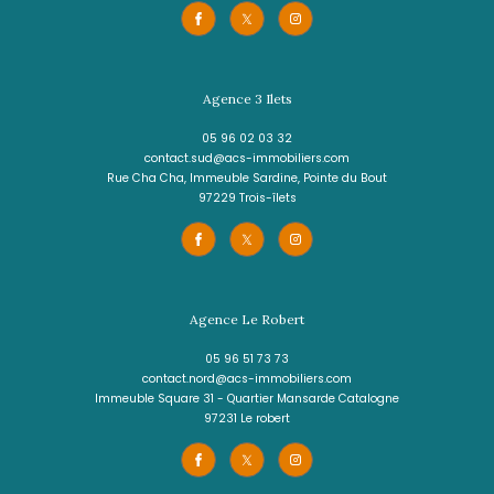
LES TROIS-ÎLETS
(97229)
2 pièces - 27,25 m²
T2 MEUBLE ANSE A L'ANE
189 000 €
REF : 2232SC
PRIX EN BAISSE