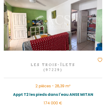
LES TROIS-ÎLETS
(97229)
1 pièces - 16,59 m²
JOLI STUDIO VUE MER RESIDENCE AVEC 
147 000 €
REF : 2350SC
EXCLUSIVITÉ