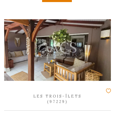
3 pièces - 62,63 m²
À vendre : Bel appartement T3 avec v
dans résidence sécurisée aux TROIS-
185 000 €
REF : 2383
COUP DE COEUR