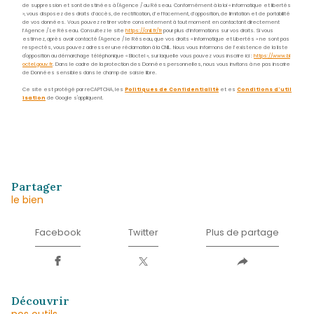
Nom
*
Prénom
*
E-
mail
*
Téléphone
*
Message
*