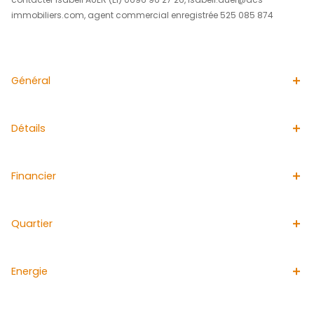
emplacement de parking numéroté.
Idéal pour y vivre à l’année ou en tant que pied-à-terre,
potentiel locatif.À proximité immédiate de la plage, des
maritimes et de toutes commodités
"Les informations sur les risques auxquels ce bien est e
disponibles sur le site Georiques : www.georisques.gouv.f
L'agence immobilière ACS IMMOBILIERS est idéale pour l
vendre des appartements aux TROIS-ILETS. Spécialisée 
vente de biens dans le sud, elle diffuse quotidiennemen
annonces immobilières afin de faciliter la vente de votre
appartement aux TROIS ILETS. Pour plus de renseignemen
contacter Isabell AUER (EI) 0696 96 27 26, isabell.auer@
immobiliers.com, agent commercial enregistrée 525 08