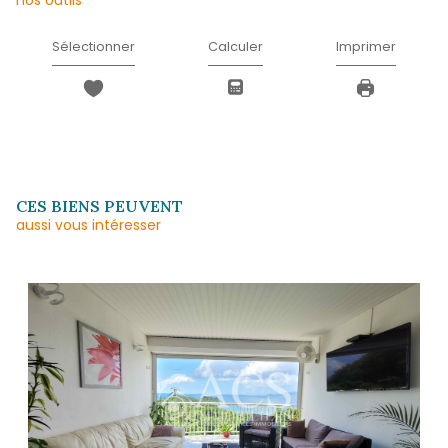
* Champ obligatoire
J'AI PRIS CONNAISSANCE DE LA POLITIQUE
CONFIDENTIALITÉ ET DES INFORMATIONS
RELATIVES AU TRAITEMENT DE MES DONN
PERSONNELLES (*)*
ENVOYER
Les informations recueillies sur ce formulaire sont enregistrées dans un fichier informatisé 
agissant comme Sous-traitant du traitement pour la gestion de la clientèle/prospects de l'
Réseau qui reste Responsable du Traitement de vos Données personnelles. La base léga
traitement repose sur l'intérêt légitime de l'Agence / du Réseau. Elles sont conservées 
de suppression et sont destinées à l'Agence / au Réseau. Conformément à la loi « informat
», vous disposez des droits d’accès, de rectification, d’effacement, d’opposition, de limitation 
de vos données. Vous pouvez retirer votre consentement à tout moment en contactant 
l’Agence / Le Réseau. Consultez le site
https://cnil.fr/fr
pour plus d’informations sur vos droit
estimez, après avoir contacté l'Agence / le Réseau, que vos droits « Informatique et Libert
respectés, vous pouvez adresser une réclamation à la CNIL. Nous vous informons de l’existe
d'opposition au démarchage téléphonique « Bloctel », sur laquelle vous pouvez vous inscrire ici