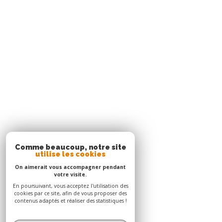
Agence Le Robert
05 96 51 73 73
contact.nord@acs-immobiliers.com
Immeuble Square 31 - Quartier Mansarde Catalogn
97231
le robert
Adhérents