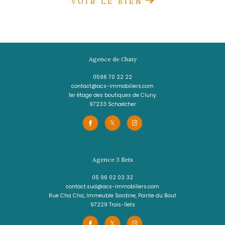
LES TROIS-ÎLETS
(97229)
3 pièces - 50 m²
Beau F3 avec magnifique vue mer - Trois-
295 000 €