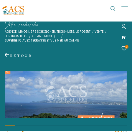
V
o
t
r
e
r
e
c
h
e
r
c
h
e
AGENCE IMMOBILIÈRE SCHŒLCHER, TROIS-ÎLETS, LE ROBERT
VENTE
LES TROIS ILETS
APPARTEMENT
T3
SUPERBE F3 AVEC TERRASSE ET VUE MER AU CALME
RETOUR