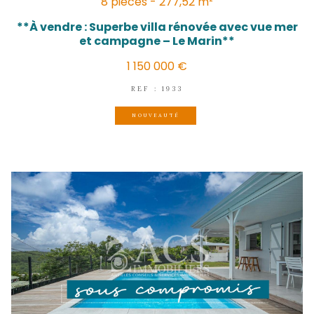
LE MARIN
(97290)
8 pièces - 277,52 m²
**À vendre : Superbe villa rénovée avec
et campagne – Le Marin**