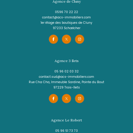
LE MARIN
(97290)
3 pièces - 55 m²
Villa T3 proche CAP MACRE
385 000 €
REF : 2154IB
SOUS-COMPROMIS