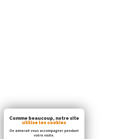
Rue Cha Cha, Immeuble Sardine, Pointe du Bout
97229
trois-îlets
Agence Le Robert
05 96 51 73 73
contact.nord@acs-immobiliers.com
Immeuble Square 31 - Quartier Mansarde Catalogn
97231
le robert
Adhérents