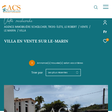
V
o
t
r
e
r
e
c
h
e
r
c
h
e
AGENCE IMMOBILIÈRE SCHŒLCHER, TROIS-ÎLETS, LE ROBERT
VENTE
LE MARIN
VILLA
VILLA EN VENTE SUR LE-MARIN
3
Annonce(s) trouvée(s) selon vos critères
Trier par
Les plus récentes