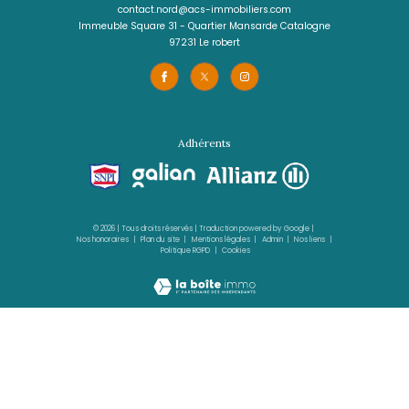
Agence de Cluny
0596 70 22 22
contact@acs-immobiliers.com
1er étage des boutiques de Cluny
97233
schœlcher
Agence 3 Ilets
05 96 02 03 32
contact.sud@acs-immobiliers.com