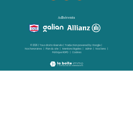
FORT-DE-FRANCE
(97200)
4 pièces - 79,95 m²
COUP DE COEUR pour ce magnifique T4 à Ba
n exclusivité!!