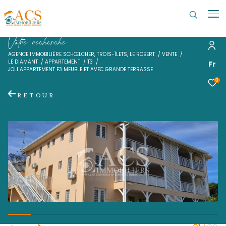
V
o
t
r
e
r
e
c
h
e
r
c
h
e
AGENCE IMMOBILIÈRE SCHŒLCHER, TROIS-ÎLETS, LE ROBERT
VENTE
LE DIAMANT
APPARTEMENT
T3
JOLI APPARTEMENT F3 MEUBLE ET AVEC GRANDE TERRASSE
RETOUR