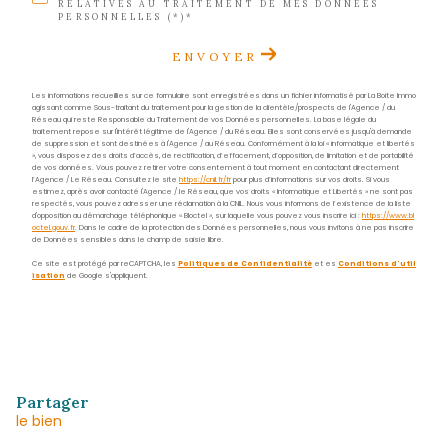
E-mail
contact.sud@acs-immobiliers.com
Adresse
29 rue des Bougainvilliers
97229 Les Trois-Îlets
Nom
*
Prénom
*
E-
mail