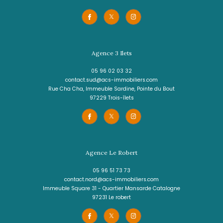
4 pièces - 74 m²
Beau T4 lumineux avec terrasse, vue dégag
che CHU Meynard à Fort-de-France
220 000 €
REF : 2169
NOUVEAUTÉ
VOIR LE BIEN