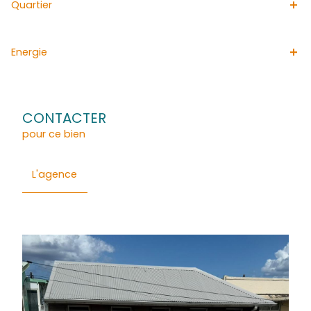
DIAMANT. Pour plus de renseignements veuillez contacter
AUER (EI) 0696 96 27 26, isabell.auer@acs-immobiliers
commercial enregistrée 525 085 874
Général
Détails
Financier