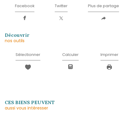
*
Téléphone
*
Message
*
* Champ obligatoire
J'AI PRIS CONNAISSANCE DE LA POLITIQUE
CONFIDENTIALITÉ ET DES INFORMATIONS
RELATIVES AU TRAITEMENT DE MES DONN
PERSONNELLES (*)*
ENVOYER