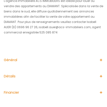
débarras, un séjour en L climatisé, deux chambres clima
salle d'eau avec WC, un WC indépendant et une jolie ter
L'appartement est équipé de moustiquaires. Accès pou
à mobilité réduite.L'
appartement est fonctionnel, agréable
il possède d’un parking privatif. Idéalement situé à l'ent
Diamant, la plage et les commodités se trouvent à proxi
Copropriété de 18 lots. A notre connaissance aucune p
cours. Montant moyen annuel de la quote-part de cha
courantes 2050€. Taxe foncière 1364€ Honoraires à la 
vendeur.
"Les informations sur les risques auxquels ce bien est e
disponibles sur le site Georisques : www.georisques.gouv
L'agence immobilière ACS IMMOBILIERS est idéale pour l
vendre des appartements au DIAMANT. Spécialisée dans
biens dans le sud, elle diffuse quotidiennement ses an
immobilières afin de faciliter la vente de votre apparte