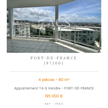
Les informations recueillies sur ce formulaire sont enregistrées dans un fichier informatisé 
agissant comme Sous-traitant du traitement pour la gestion de la clientèle/prospects de l'
Réseau qui reste Responsable du Traitement de vos Données personnelles. La base léga
traitement repose sur l'intérêt légitime de l'Agence / du Réseau. Elles sont conservées 
de suppression et sont destinées à l'Agence / au Réseau. Conformément à la loi « informat
», vous disposez des droits d’accès, de rectification, d’effacement, d’opposition, de limitation 
de vos données. Vous pouvez retirer votre consentement à tout moment en contactant 
l’Agence / Le Réseau. Consultez le site https://cnil.fr/fr pour plus d’informations sur vos droit
estimez, après avoir contacté l'Agence / le Réseau, que vos droits « Informatique et Libert
respectés, vous pouvez adresser une réclamation à la CNIL. Nous vous informons de l’existe
d'opposition au démarchage téléphonique « Bloctel », sur laquelle vous pouvez vous inscrire ici 
https://www.bloctel.gouv.fr Dans le cadre de la protection des Données personnelles, nous 
ne pas inscrire de Données sensibles dans le champ de saisie libre.
Ce site est protégé par reCAPTCHA, les
Politiques de Confidentialité
et les
Conditions d'Utili
s'appliquent.
partager
le bien