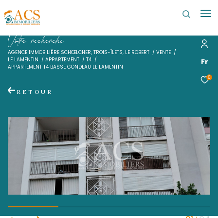
V
o
t
r
e
r
e
c
h
e
r
c
h
e
AGENCE IMMOBILIÈRE SCHŒLCHER, TROIS-ÎLETS, LE ROBERT
VENTE
LE LAMENTIN
APPARTEMENT
T4
APPARTEMENT T4 BASSE GONDEAU LE LAMENTIN
RETOUR