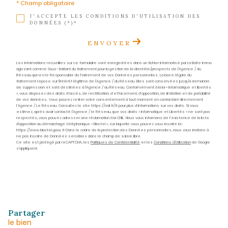
Téléphone
0596 70 22 22
E-mail
contact@acs-immobiliers.com
Adresse
1er étage des boutiques de Cluny
97233 Schœlcher
Nom
*
Prénom
*