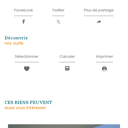
E-
mail
*
Téléphone
*
Message
*
* Champ obligatoire
J'ACCEPTE LES CONDITIONS D'UTILISATIO
DONNÉES (*)*
ENVOYER