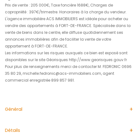
ACS IMMOBILIERS vous propose en exclusivité ce bel app
situé au 2ème étage avec ascenseur, dans un quartier 
proximité immédiate de toutes commodités : écoles, ce
commercial, grands axes routiers et hôpital. L’appartem
compose d’une entrée aménagée, d’un séjour lumineux,
cuisine aménagée et semi-équipée, de trois chambres
confortables, d’une salle de bains, d’un WC indépendant
d’une loggia avec séchoir indépendant. Quelques trav
rafraîchissement sont à prévoir, offrant un beau potentie
personnalisation. Idéal pour une famille ou un investis
locatif, ce bien bénéficie d’un emplacement privilégié et
agencement fonctionnel. À visiter sans tarder?!
Prix de vente : 205 000€, Taxe foncière 1688€, Charges d
copropriété : 397€/trimestre. Honoraires à la charge du
L'agence immobilière ACS IMMOBILIERS est idéale pour a
vendre des appartements à FORT-DE-FRANCE. Spécialis