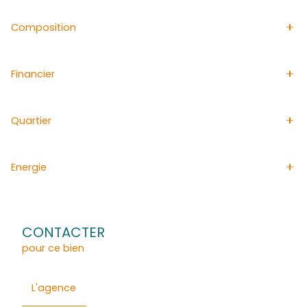
vente de biens dans le centre, elle diffuse quotidiennem
annonces immobilières afin de faciliter la vente de votre
appartement à FORT-DE-FRANCE.
Les informations sur les risques auxquels ce bien est ex
disponibles sur le site Géorisques http://www.georisque
Pour plus de renseignements merci de contacter M. FE
35 80 29, michelle.fedronic@acs-immobiliers.com, age
commercial enregistrée 899 857 981.
Général
Détails