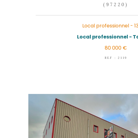
LA 
(
Local profe
Local profes
80