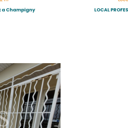
UCOS
97224)
ssionnel - 32 m²