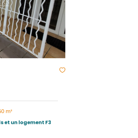
 ou bureaux a Champigny
800 €
F : 1386
UVEAUTÉ