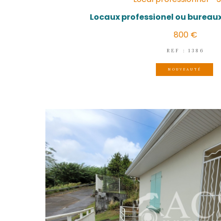
DISPONIBLE EN
D
(
Local profe