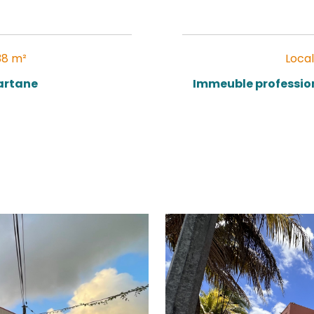
TRINITÉ
97220)
ssionnel - 138 m²
sionnel - Tartane
 000 €