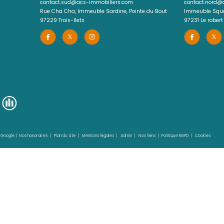
AMENTIN
97232)
ssionnel - 250 m²
ofessionnels et un logement F3
6 000 €
 : 1567IA
ES BIENS
r l'agence