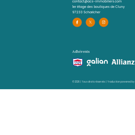
LE L
(
Local profe
Un immeuble: 4 locaux pr
83
REF
LES AUTR
proposés pa