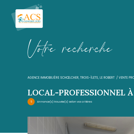
V
o
t
r
e
r
e
c
h
e
r
c
h
AGENCE IMMOBILIÈRE SCHŒLCHER, TROIS-ÎLETS, LE R
LOCAL-PROFESSIO
5
Annonce(s) trouvée(s) selon vos critères