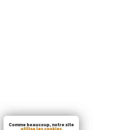
05 96 02 03 32
contact.sud@acs-immobiliers.com
Rue Cha Cha, Immeuble Sardine, Pointe du Bout
97229
trois-îlets
Agence Le Robert
05 96 51 73 73
contact.nord@acs-immobiliers.com
Immeuble Square 31 - Quartier Mansarde Catalogn
97231
le robert