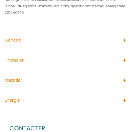
cabinets/bureaux climatisés avec WC, un grand cabine
comprenant une grande salle, un WC et 4 boxes (modula
bâtiment est sécurisé par un alarme et équipé d'un pack 
d'un parc de 16 panneaux solaires et d'une borne de re
voiture électrique. Le bien est vendu occupé avec des b
cours. L'appartement sera libre au moment de la vente.
rentabilité, super emplacement Taxe foncière 4700EUR. Pr
honoraires inclus 836.000EUR. L'agence immobilère AC
IMMOBILIERS est idéale pour louer ou vendre des immeu
Lamentin. Spécialisée dans la vente de maisons dans le 
diffuse quotidiennement ses annonces immobilières af
faciliter la vente de votre immeuble au LAMENTIN. Pour pl
renseignements veuillez contacter Isabell AUER 0696 96 
isabell.auer@acs-immobiliers.com, agent commercial 
2010AC146.