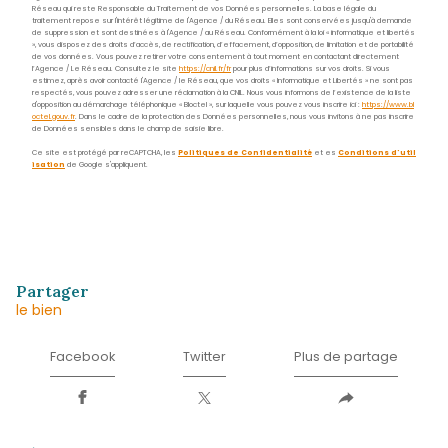
E-mail
contact.nord@acs-immobiliers.com
Adresse
Immeuble Square 31 - Quartier Mansarde Catalo
97231 Le Robert
Nom
*
Prénom
*
E-
mail
*