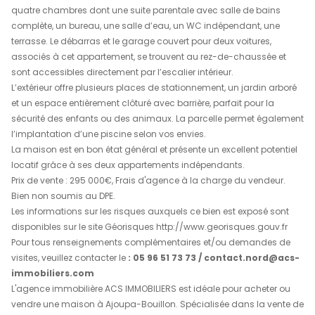
de ce bien
ACS IMMOBILIERS vous invite à découvrir cette superbe 
deux niveaux, idéale pour une grande famille ou un inv
locatif, située dans un environnement privilégié, sans vi
avec une vue dégagée sur la mer et la campagne.
Au rez-de-chaussée, vous trouverez un appartement 
d’un séjour lumineux, d’une cuisine fonctionnelle, de tr
d’une salle d’eau, d’un WC indépendant, d’une terrasse
d’un garage couvert pour une voiture.
À l’étage (R+1), accessible par deux escaliers (intérieur et 
un vaste appartement T5 vous attend : cuisine, séjour s
quatre chambres dont une suite parentale avec salle d
complète, un bureau, une salle d’eau, un WC indépenda
terrasse. Le débarras et le garage couvert pour deux voit
associés à cet appartement, se trouvent au rez-de-cha