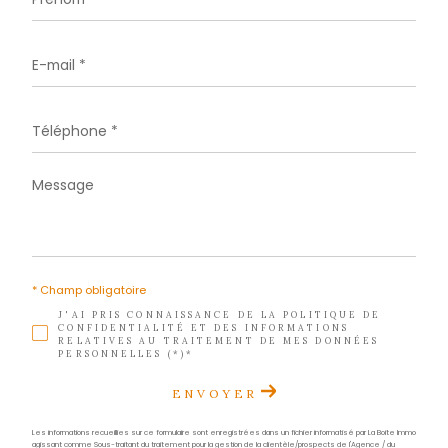
Téléphone
0596517373