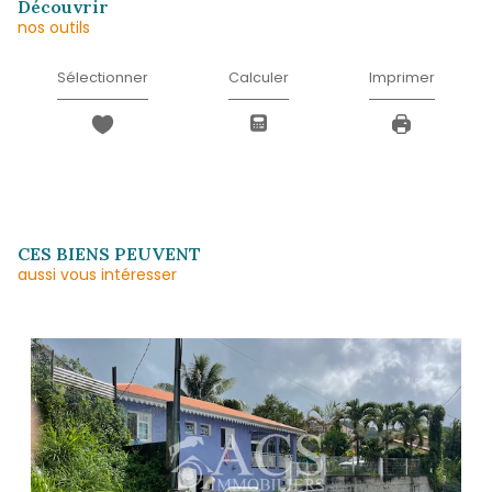
Téléphone
*
Message
*
* Champ obligatoire
J'AI PRIS CONNAISSANCE DE LA POLITIQUE
CONFIDENTIALITÉ ET DES INFORMATIONS
RELATIVES AU TRAITEMENT DE MES DONN
PERSONNELLES (*)*
ENVOYER
Les informations recueillies sur ce formulaire sont enregistrées dans un fichier informatisé 
agissant comme Sous-traitant du traitement pour la gestion de la clientèle/prospects de l'