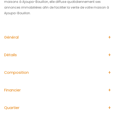
sont accessibles directement par l’escalier intérieur.
L’extérieur offre plusieurs places de stationnement, un ja
et un espace entièrement clôturé avec barrière, parfait p
sécurité des enfants ou des animaux. La parcelle perm
l’implantation d’une piscine selon vos envies.
La maison est en bon état général et présente un excellen
locatif grâce à ses deux appartements indépendants.
Prix de vente : 295 000€, Frais d'agence à la charge du 
Bien non soumis au DPE.
Les informations sur les risques auxquels ce bien est ex
disponibles sur le site Géorisques http://www.georisque
Pour tous renseignements complémentaires et/ou dem
visites, veuillez contacter le
: 05 96 51 73 73 / contact
immobiliers.com
L'agence immobilière ACS IMMOBILIERS est idéale pour a
vendre une maison à Ajoupa-Bouillon. Spécialisée dans