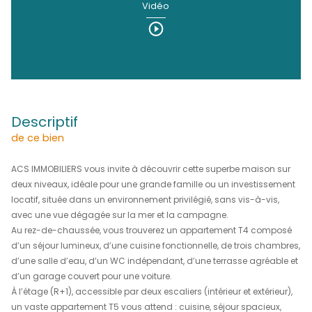
Ajoupa-Bouillon
(97216)
295 000 €
REF : 1988
DÉCOUVRIR LE BIEN EN
Vidéo
descriptif