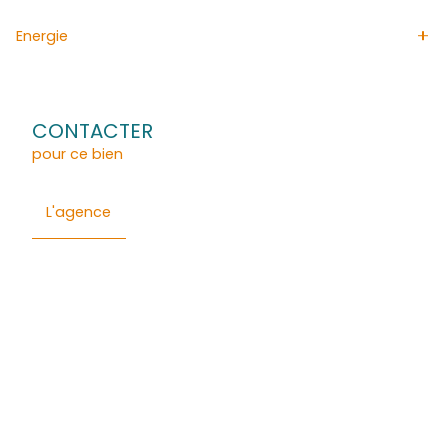
maisons à Ajoupa-Bouillon, elle diffuse quotidiennemen
annonces immobilières afin de faciliter la vente de vot
Ajoupa-Bouillon.
Général
Détails
Composition
Financier