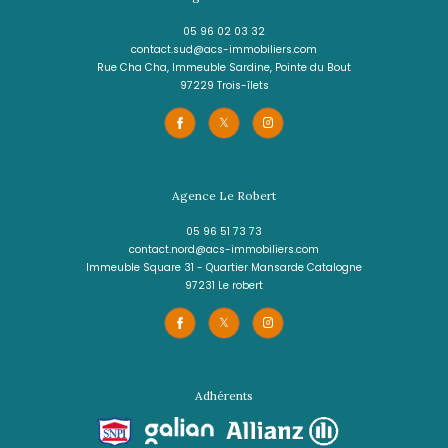
4 pièces - 95 m²
MAISON F4 AU MORNE ROUGE avec un locata
place .
229 000 €
REF : 2107
EXCLUSIVITÉ
NOUVEAUTÉ
VOIR LE BIEN