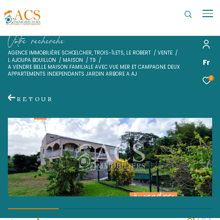
V
o
t
r
e
r
e
c
h
e
r
c
h
e
AGENCE IMMOBILIÈRE SCHŒLCHER, TROIS-ÎLETS, LE ROBERT
VENTE
L AJOUPA BOUILLON
MAISON
T9
A VENDRE BELLE MAISON FAMILIALE AVEC VUE MER ET CAMPAGNE DE
APPARTEMENTS INDEPENDANTS JARDIN ARBORE A AJ
RETOUR