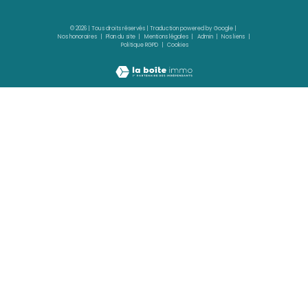
FORT-DE-FRANCE
(97200)
3 pièces - 60,62 m²
Un art de vivre privilégié au cœur d’une ré
d’exception à FORT-DE-FRANCE