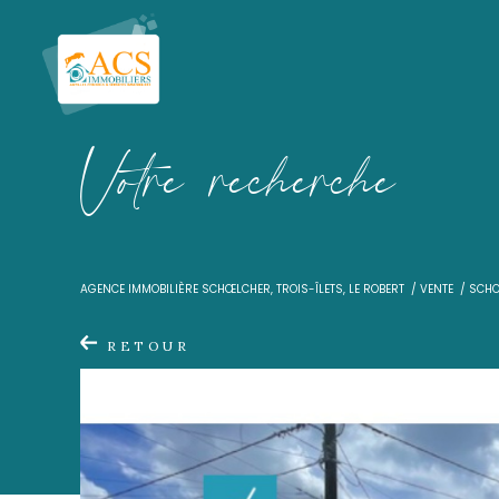
V
o
t
r
e
r
e
c
h
e
r
c
h
e
AGENCE IMMOBILIÈRE SCHŒLCHER, TROIS-ÎLETS, LE ROBER
RETOUR