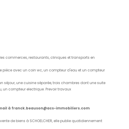
01
10
/