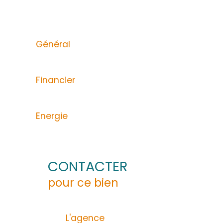
ACS IMMOBILIERS vous propose cette maison d
communs. Edifiée sur un terrain de 1040 m²
- Un T3 indépendant au rez-de-chaussée, co
electrique, prevoir travaux.
- Un T4 independant à l'étage, comprenant :
parentale avec sa salle de bain attenante, 
Le DPE est en cours .
Prix de vente est de 469 000 €. Le montant 
Pour plus de renseignements et pour organis
"Les informations sur les risques auxquels c
L'agence ACS IMMOBILIERS est votre partena
ses annonces immobilières afin de faciliter
Général