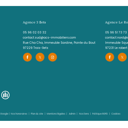
J'AI PRIS CONNAISSANCE D
INFORMATIONS RELATIVES 
s.com
de Cluny
Les informations recueillies sur ce formulaire sont enregistrées d
clientèle/prospects de l'Agence / du Réseau qui reste Responsa
du Réseau. Elles sont conservées jusqu'à demande de suppression
d’accès, de rectification, d’effacement, d’opposition, de limita
l’Agence / Le Réseau. Consultez le site
https://cnil.fr/fr
pour plus
Libertés » ne sont pas respectés, vous pouvez adresser une réclam
laquelle vous pouvez vous inscrire ici :
https://www.bloctel.gouv.fr
dans le champ de saisie libre.
Ce site est protégé par reCAPTCHA, les
Politiques de Conf