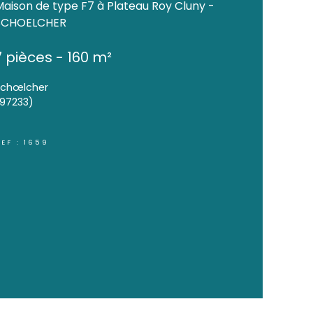
VENDU
Maison de type F7 à Pla
SCHOELCHER
7 pièces - 160 m²
Schœlcher
(97233)
REF : 1659