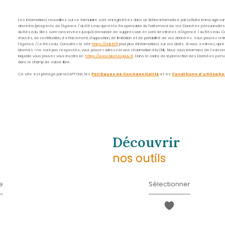
Nom
*
E-
mail
*
Message
*
* Champ obligatoire