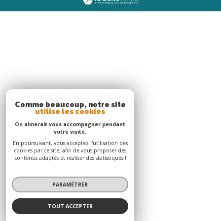
Agence Le Robert
05 96 51 73 73
contact.nord@acs-immobiliers.com
Immeuble Square 31 - Quartier Mansarde Catalogn
97231
le robert
Adhérents
© 2026 | Tous droits réservés | Traduction powered by Google |
Nos honoraires
Plan du site
Mentions légales
Admin
Nos liens
Politique RGPD
Cookies