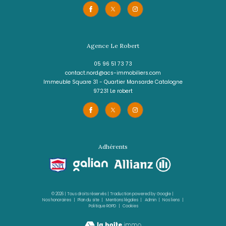
contact@acs-immobiliers.com
1er étage des boutiques de Cluny
97233
schœlcher
Agence 3 Ilets
05 96 02 03 32
contact.sud@acs-immobiliers.com
Rue Cha Cha, Immeuble Sardine, Pointe du Bout
97229
trois-îlets