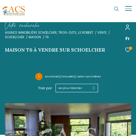
V
o
t
r
e
r
e
c
h
e
r
c
h
e
AGENCE IMMOBILIÈRE SCHŒLCHER, TROIS-ÎLETS, LE ROBERT
VENTE
SCHOELCHER
MAISON
T6
MAISON T6 À VENDRE SUR SCHOELCHER
1
Annonce(s) trouvée(s) selon vos critères
Trier par
Les plus récentes