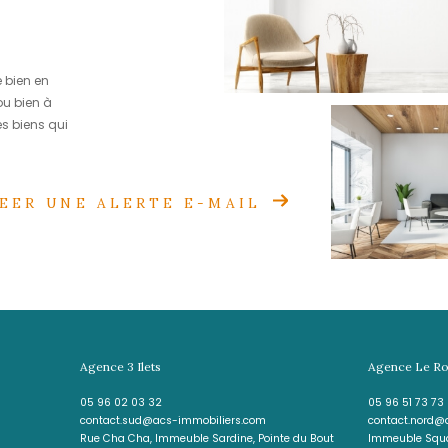
spond
herche
le recherche de bien en
r le bien idéal ou bien à
r directement les biens qui
CREER UNE ALERTE E-MAIL