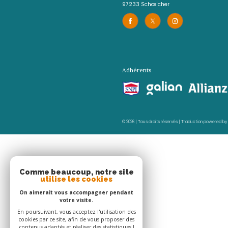
Agence de Cluny
0596 70 22 22
contact@acs-immobil
1er étage des boutiqu
97233
schœlcher
Adhérents