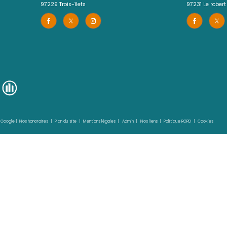
Agence 3 Ilets
05 96 02 03 32
iers.com
contact.sud@acs-immobiliers.com
es de Cluny
Rue Cha Cha, Immeuble Sardine, Po
97229
trois-îlets