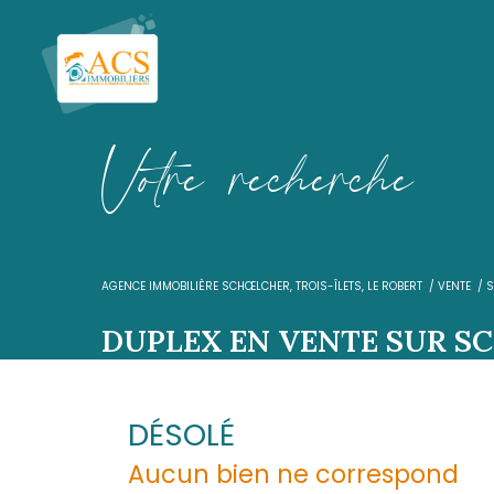
V
o
t
r
e
r
e
c
h
e
r
c
h
AGENCE IMMOBILIÈRE SCHŒLCHER, TROIS-ÎLETS, LE R
DUPLEX EN VENTE