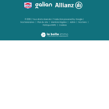
SAINTE-MARIE
(97230)
613 m²
Terrain à vendre, secteur calme - SAINTE-
105 000 €
REF : 2176
NOUVEAUTÉ
VOIR LE BIEN