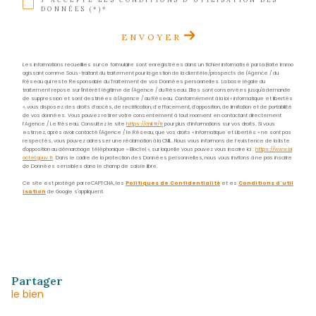
Adresse
29 rue des Bougainvilliers
97229 Les Trois-Îlets
Nom
*
Prénom
*
E-
mail
*
Téléphone
*