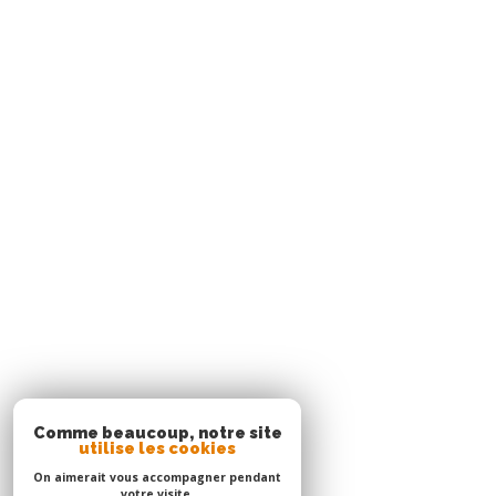
Rue Cha Cha, Immeuble Sardine, Pointe du Bout
97229
trois-îlets
Agence Le Robert
05 96 51 73 73
contact.nord@acs-immobiliers.com
Immeuble Square 31 - Quartier Mansarde Catalogn
97231
le robert
Adhérents