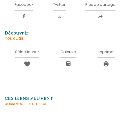
Message
*
* Champ obligatoire
J'ACCEPTE LES CONDITIONS D'UTILISATIO
DONNÉES (*)*
ENVOYER
Les informations recueillies sur ce formulaire sont enregistrées dans un fichier informatisé 
agissant comme Sous-traitant du traitement pour la gestion de la clientèle/prospects de l'
Réseau qui reste Responsable du Traitement de vos Données personnelles. La base léga
traitement repose sur l'intérêt légitime de l'Agence / du Réseau. Elles sont conservées 
de suppression et sont destinées à l'Agence / au Réseau. Conformément à la loi « informat
», vous disposez des droits d’accès, de rectification, d’effacement, d’opposition, de limitation 
de vos données. Vous pouvez retirer votre consentement à tout moment en contactant 
l’Agence / Le Réseau. Consultez le site
https://cnil.fr/fr
pour plus d’informations sur vos droit