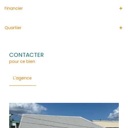
L'agence immobilière ACS IMMOBILIERS est idéale pour v
terrains au VAUCLIN. Spécialisée dans la vente de biens 
elle diffuse quotidiennement ses annonces immobilières
faciliter la vente de votre bien à VAUCLIN. Pour plus de
renseignements veuillez contacter Isabell AUER (EI) 0696
isabell.auer@acs-immobiliers.com, agent commercial 
525 085 874.
Général
Financier