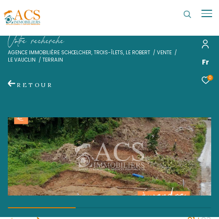
V
o
t
r
e
r
e
c
h
e
r
c
h
e
AGENCE IMMOBILIÈRE SCHŒLCHER, TROIS-ÎLETS, LE ROBERT
VENTE
LE VAUCLIN
TERRAIN
RETOUR