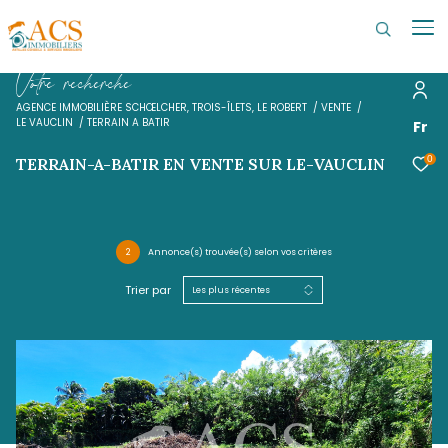
V
o
t
r
e
r
e
c
h
e
r
c
h
e
AGENCE IMMOBILIÈRE SCHŒLCHER, TROIS-ÎLETS, LE ROBERT
VENTE
LE VAUCLIN
TERRAIN A BATIR
TERRAIN-A-BATIR EN VENTE SUR LE-VAUC
2
Annonce(s) trouvée(s) selon vos critères
Trier par
Les plus récentes