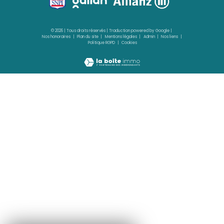
Agence 3 Ilets
05 96 02 03 32
contact.sud@acs-immobiliers.com
Rue Cha Cha, Immeuble Sardine, Pointe du Bout
97229
trois-îlets
Agence Le Robert
05 96 51 73 73
contact.nord@acs-immobiliers.com
Immeuble Square 31 - Quartier Mansarde Catalogn
97231
le robert