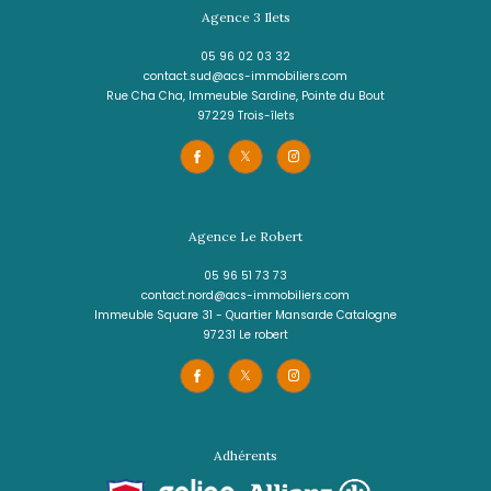
REF : 2032
NOUVEAUTÉ
Agence de Cluny
0596 70 22 22
contact@acs-immobiliers.com
1er étage des boutiques de Cluny
97233
schœlcher