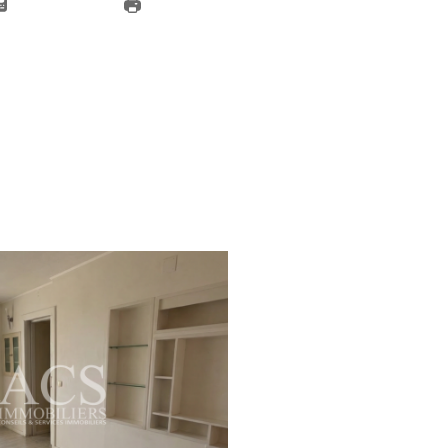
E LA POLITIQUE DE CONFIDENTIALITÉ ET DES
AU TRAITEMENT DE MES DONNÉES PERSONNELL
ans un fichier informatisé par La Boite Immo agissant comme Sous-traitant du traitement pour la gestio
ble du Traitement de vos Données personnelles. La base légale du traitement repose sur l'intérêt 
 et sont destinées à l'Agence / au Réseau. Conformément à la loi « informatique et libertés », vo
tion et de portabilité de vos données. Vous pouvez retirer votre consentement à tout moment en cont
 d’informations sur vos droits. Si vous estimez, après avoir contacté l'Agence / le Réseau, que vos droi
ation à la CNIL. Nous vous informons de l’existence de la liste d'opposition au démarchage téléphoniq
. Dans le cadre de la protection des Données personnelles, nous vous invitons à ne pas inscrire de
identialité
et es
Conditions d'utilisation
de Google s'appliquent.