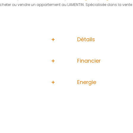
tier recherché proche de Fort-de-France, cet appartement
e d'un salon, d'une cuisine récente aménagée et équipée av
vue dégagée.
é effectué.
harge du vendeur)
stre
e, contactez
Valérie DESANTI
au
0696438626 ou par mai
 bien est exposé sont disponibles sur le site Géorisques :
ww
ire idéal pour acheter ou vendre un appartement au LAMENT