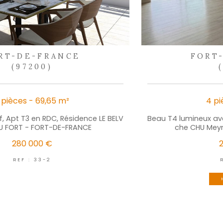
d
nos 
lus de partage
S