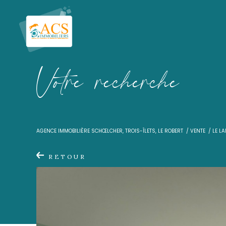
V
o
t
r
e
r
e
c
h
e
r
c
h
e
AGENCE IMMOBILIÈRE SCHŒLCHER, TROIS-ÎLETS, LE ROBER
RETOUR