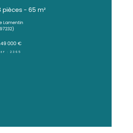
Appartement de type F
- Morne Pavillon - LE L
3 pièces - 65 m²
Le Lamentin
(97232)
249 000 €
REF : 2365