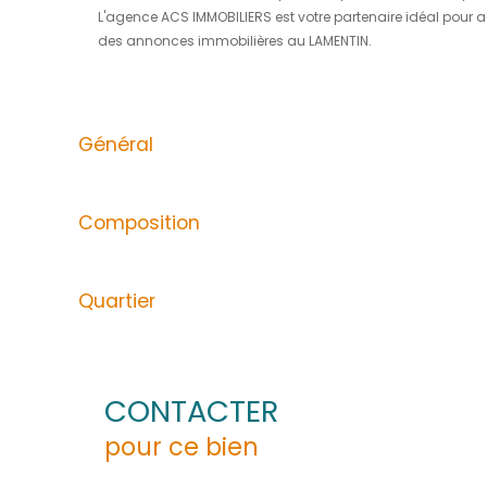
ACS IMMOBILIERS vous propose dans un quar
D'une surface totale de 83 m2, Il se compos
wc indépendant, d'une terrasse avec belle 
Aucun travaux à prévoir, clefs en mains !
Une place de parking privé.
Libre d'occupation.
L'ensemble des diagnostics obligatoires a ét
Prix de vente : 249000 € (honoraires à la c
Taxe foncière : 1436 €
Charges de copropriété : 389,47 euros/trime
Pour toute information ou demande de visit
Les informations sur les risques auxquels ce
L'agence ACS IMMOBILIERS est votre partena
des annonces immobilières au LAMENTIN.