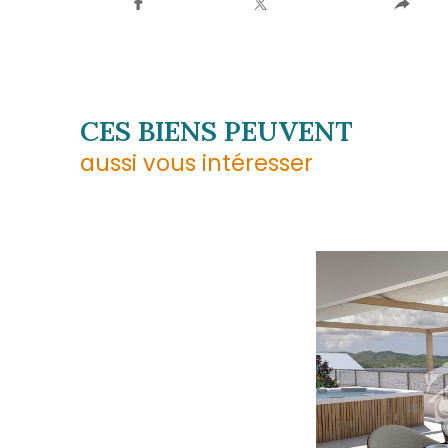
Téléphone
0596 70 22 22
E-mail
contact@acs-immobilier
Adresse
1er étage des boutiques 
97233 Schœlcher