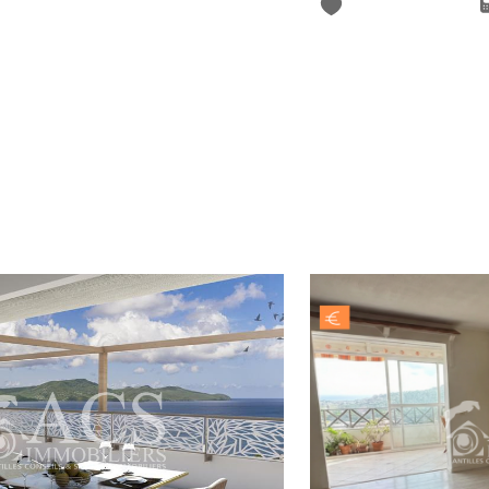
* Champ obligatoire
J'AI PRIS CONNAISSANCE D
INFORMATIONS RELATIVES 
s.com
de Cluny
Les informations recueillies sur ce formulaire sont enregistrées d
clientèle/prospects de l'Agence / du Réseau qui reste Responsa
du Réseau. Elles sont conservées jusqu'à demande de suppression
d’accès, de rectification, d’effacement, d’opposition, de limita
l’Agence / Le Réseau. Consultez le site
https://cnil.fr/fr
pour plus
Libertés » ne sont pas respectés, vous pouvez adresser une réclam
laquelle vous pouvez vous inscrire ici :
https://www.bloctel.gouv.fr
dans le champ de saisie libre.
Ce site est protégé par reCAPTCHA, les
Politiques de Conf