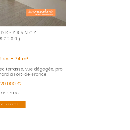
écouvrir
outils
électionner
Calculer
Imprimer