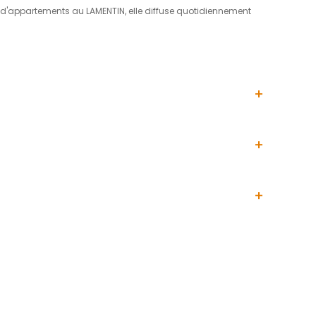
 situé au 2ème étage avec ascenseur au sein d'une réside
ec îlot central, d'un dégagement, de deux chambres climat
l à l'adresse suivante : valerie.desanti@acs-immob
w.georisques.gouv.fr
IN. Spécialisée dans la vente d'appartements au LAMENTIN,