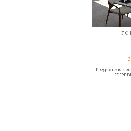
partager
le bien
Facebook
Twitter
P
CES BIENS PEUVENT
aussi vous intéresser