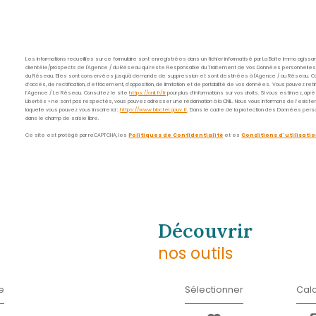
Nom
*
E-
mail
*
Message
*