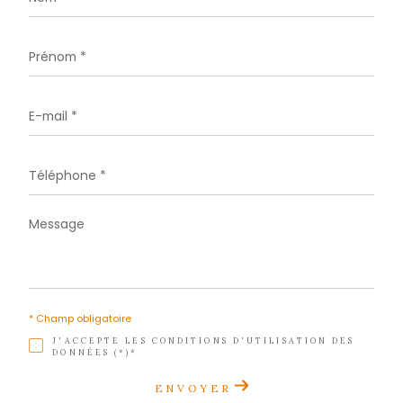
Téléphone
0596 70 22 22
E-mail
contact@acs-immobiliers.com
Adresse
1er étage des boutiques de Cluny
97233 Schœlcher