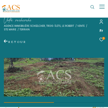
V
o
t
r
e
r
e
c
h
e
r
c
h
e
AGENCE IMMOBILIÈRE SCHŒLCHER, TROIS-ÎLETS, LE ROBERT
VENTE
STE MARIE
TERRAIN
RETOUR