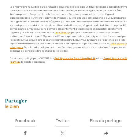
Nom
*
Prénom
*
E-
mail
*
Téléphone
*
Message
*