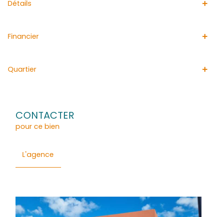
Les risques auxquels ce bien est soumis sont consultable
Georisqu, www.georisque.gouv;fr
L'agence ACS IMMOBILIER est votre partenaire idéal pour
vendre des terrains au Morne des Esses. Spécialisée dan
de terrains a Sainte-Marie, elle publie quotidiennement 
annonces immobilières dans ce secteur.
Général
Détails
Financier