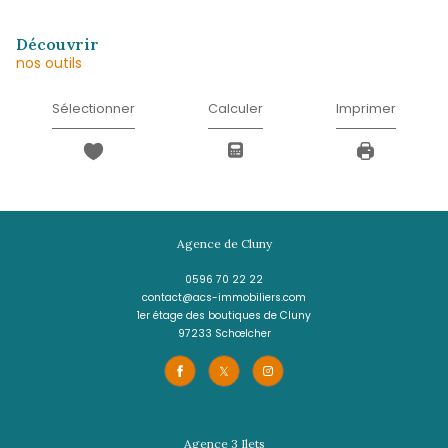
* Champ obligatoire
J'ACCEPTE LES CONDITIONS D'UTILISATIO
DONNÉES (*)*
ENVOYER
Les informations recueillies sur ce formulaire sont enregistrées dans un fichier informatisé 
agissant comme Sous-traitant du traitement pour la gestion de la clientèle/prospects de l'
Réseau qui reste Responsable du Traitement de vos Données personnelles. La base léga
traitement repose sur l'intérêt légitime de l'Agence / du Réseau. Elles sont conservées 
de suppression et sont destinées à l'Agence / au Réseau. Conformément à la loi « informat
», vous disposez des droits d’accès, de rectification, d’effacement, d’opposition, de limitation 
de vos données. Vous pouvez retirer votre consentement à tout moment en contactant 
l’Agence / Le Réseau. Consultez le site
https://cnil.fr/fr
pour plus d’informations sur vos droit
estimez, après avoir contacté l'Agence / le Réseau, que vos droits « Informatique et Libert
respectés, vous pouvez adresser une réclamation à la CNIL. Nous vous informons de l’existe
d'opposition au démarchage téléphonique « Bloctel », sur laquelle vous pouvez vous inscrire ici
octel.gouv.fr
. Dans le cadre de la protection des Données personnelles, nous vous invitons à
de Données sensibles dans le champ de saisie libre.