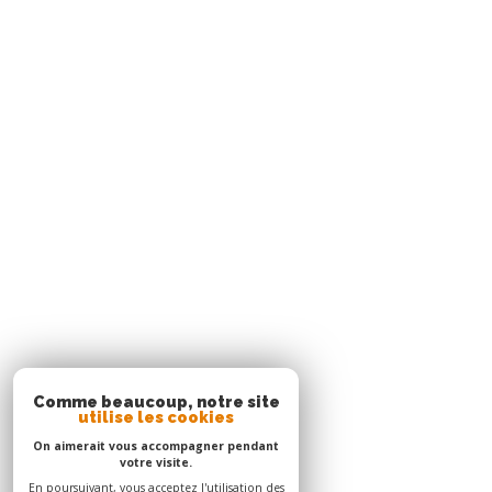
97229
trois-îlets
Agence Le Robert
05 96 51 73 73
contact.nord@acs-immobiliers.com
Immeuble Square 31 - Quartier Mansarde Catalogn
97231
le robert
Adhérents