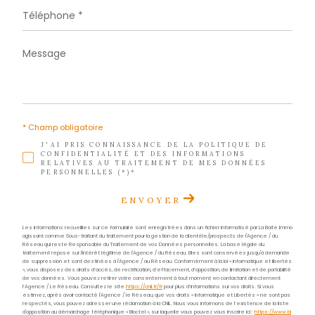
Téléphone
0596517373
E-mail
contact.nord@acs-immobiliers.com
Adresse
Immeuble Square 31 - Quartier Mansarde Catalo
97231 Le Robert