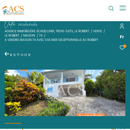
V
o
t
r
e
r
e
c
h
e
r
c
h
e
AGENCE IMMOBILIÈRE SCHŒLCHER, TROIS-ÎLETS, LE ROBERT
VENTE
LE ROBERT
MAISON
T4
A VENDRE MAISON T4 AVEC VUE MER EXCEPTIONNELLE AU ROBERT
RETOUR