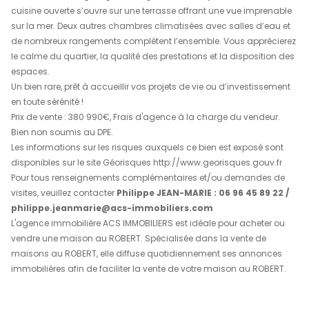
ACS IMMOBILIERS vous invite à découvrir
cette superbe 
située dans un quartier calme et résidentiel, offrant un 
exceptionnel entre confort, fonctionnalité et luminosité. E
état général, elle ne nécessite aucun travaux et se prête
parfaitement à une résidence principale ou secondaire.
son emplacement privilégié en bord de mer, avec un ac
en traversant simplement la rue, elle constitue égaleme
opportunité locative très intéressante, que ce soit en loc
meublée ou saisonnière. Au rez-de-chaussée, vous trou
chambre climatisée avec salle d’eau attenante, un déb
fonctionnel et un garage. À l’étage, un vaste séjour lum
cuisine ouverte s’ouvre sur une terrasse offrant une vue
sur la mer. Deux autres chambres climatisées avec sall
de nombreux rangements complètent l’ensemble. Vous 
le calme du quartier, la qualité des prestations et la dis