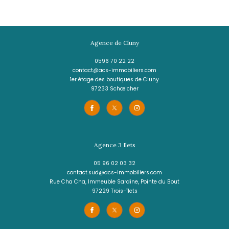
RIVIÈRE-SALÉE
(97215)
4 pièces - 93,50 m²
Jolie maison F4 en bois exotique avec gran
rasses et vue mer