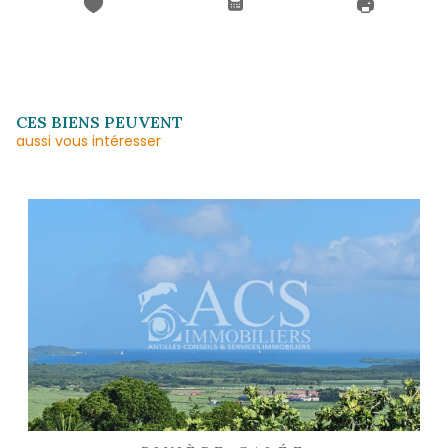
* Champ obligatoire
J'AI PRIS CONNAISSANCE DE LA POLITIQUE
CONFIDENTIALITÉ ET DES INFORMATIONS
RELATIVES AU TRAITEMENT DE MES DONN
PERSONNELLES (*)*
ENVOYER
Les informations recueillies sur ce formulaire sont enregistrées dans un fichier informatisé 
agissant comme Sous-traitant du traitement pour la gestion de la clientèle/prospects de l'
Réseau qui reste Responsable du Traitement de vos Données personnelles. La base léga
traitement repose sur l'intérêt légitime de l'Agence / du Réseau. Elles sont conservées 
de suppression et sont destinées à l'Agence / au Réseau. Conformément à la loi « informat
», vous disposez des droits d’accès, de rectification, d’effacement, d’opposition, de limitation 
de vos données. Vous pouvez retirer votre consentement à tout moment en contactant 
l’Agence / Le Réseau. Consultez le site
https://cnil.fr/fr
pour plus d’informations sur vos droit
estimez, après avoir contacté l'Agence / le Réseau, que vos droits « Informatique et Libert
respectés, vous pouvez adresser une réclamation à la CNIL. Nous vous informons de l’existe
d'opposition au démarchage téléphonique « Bloctel », sur laquelle vous pouvez vous inscrire ici