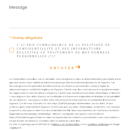
Téléphone
0596 70 22 22
E-mail
contact@acs-immobiliers.com
Adresse
1er étage des boutiques de Cluny
97233 Schœlcher
Nom
*