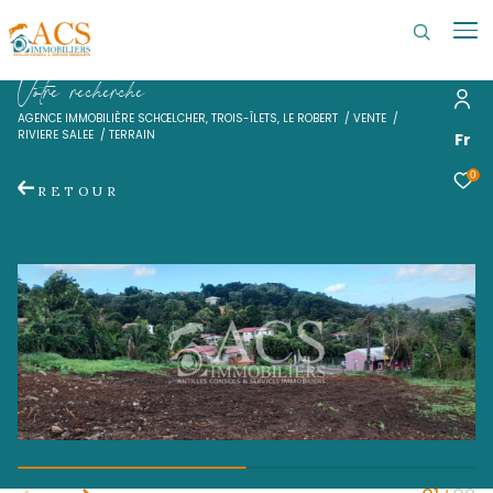
V
o
t
r
e
r
e
c
h
e
r
c
h
e
AGENCE IMMOBILIÈRE SCHŒLCHER, TROIS-ÎLETS, LE ROBERT
VENTE
RIVIERE SALEE
TERRAIN
RETOUR