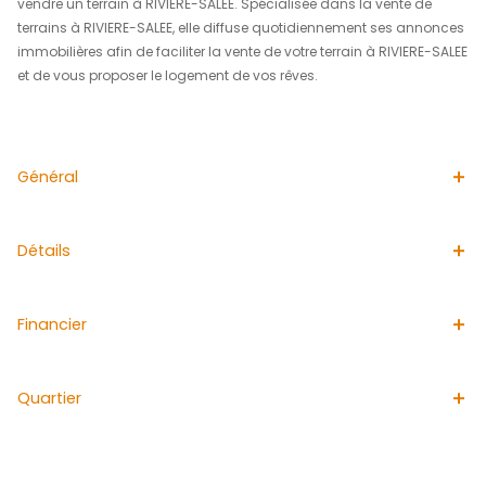
permettant ainsi d’envisager la réalisation d’une mais
ou de plusieurs constructions selon vos besoins.
Ce terrain plat et bien exposé vous séduira par son env
calme et résidentiel, tout en restant proche des commod
axes principaux. C’est une opportunité rare pour concréti
projet dans un secteur prisé.
N’attendez plus pour visiter ce terrain et imaginer votre f
construction !
Prix de vente : 132 000€, Honoraires à la charge du vende
Les informations sur les risques auxquels ce bien est ex
disponibles sur le site georisque: www.georisque.gouv.fr
L'agence immobilière ACS Immobiliers est idéale pour a
vendre un terrain à RIVIERE-SALEE. Spécialisée dans la v
terrains à RIVIERE-SALEE, elle diffuse quotidiennement 
immobilières afin de faciliter la vente de votre terrain à 
et de vous proposer le logement de vos rêves.