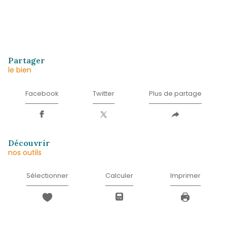
Prénom
*
E-
mail
*
Téléphone
*
Message
*
* Champ obligatoire
J'AI PRIS CONNAISSANCE DE LA POLITIQUE
CONFIDENTIALITÉ ET DES INFORMATIONS