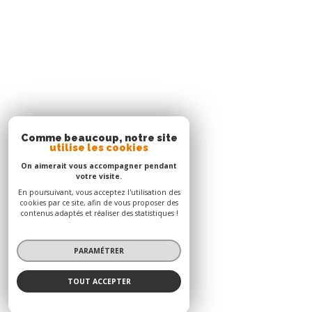
05 96 51 73 73
contact.nord@acs-immobiliers.com
Immeuble Square 31 - Quartier Mansarde Catalogn
97231
le robert
Adhérents
© 2026 | Tous droits réservés | Traduction powered by Google |
Nos honoraires
Plan du site
Mentions légales
Admin
Nos liens
Politique RGPD
Cookies