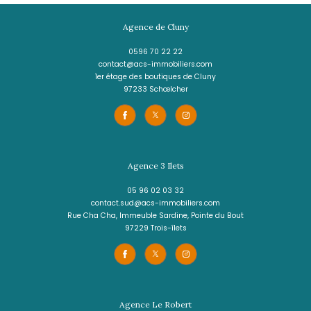
RIVIÈRE-SALÉE
(97215)
630 m²
Terrain à vendre au quartier Desmarinières -
E-SALEE
122 000 €
REF : 2176-2
VOIR LE BIEN