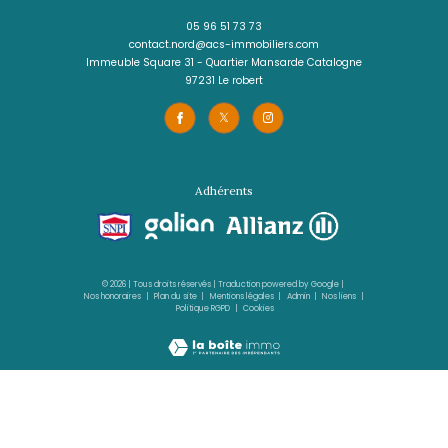
RIVIÈRE-SALÉE
(97215)
719 m²