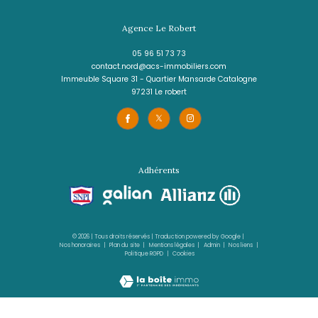
Agence 3 Ilets
05 96 02 03 32
contact.sud@acs-immobiliers.com
Rue Cha Cha, Immeuble Sardine, Pointe du Bout
97229
trois-îlets
Agence Le Robert
05 96 51 73 73