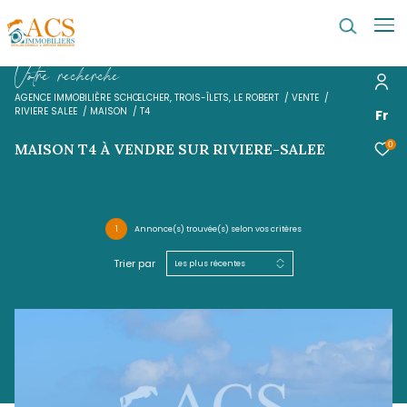
V
o
t
r
e
r
e
c
h
e
r
c
h
e
AGENCE IMMOBILIÈRE SCHŒLCHER, TROIS-ÎLETS, LE ROBERT
VENTE
RIVIERE SALEE
MAISON
T4
MAISON T4 À VENDRE SUR RIVIERE-SALEE
1
Annonce(s) trouvée(s) selon vos critères
Trier par
Les plus récentes