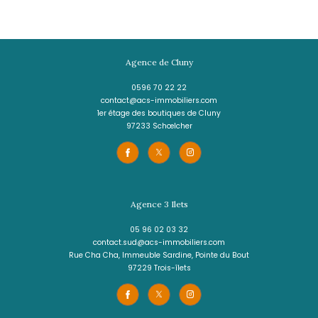
4 pièces - 93,50 m²
Jolie maison F4 en bois exotique avec
terrasses et vue mer
330 000 €
REF : 1912IA
Agence de Cluny
0596 70 22 22
contact@acs-immobiliers.com
1er étage des boutiques de Cluny
97233
schœlcher