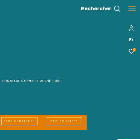
 F8 EN PARFAIT ETAT A PROXIMITE DES COMMODITES 97260 LE MORNE R