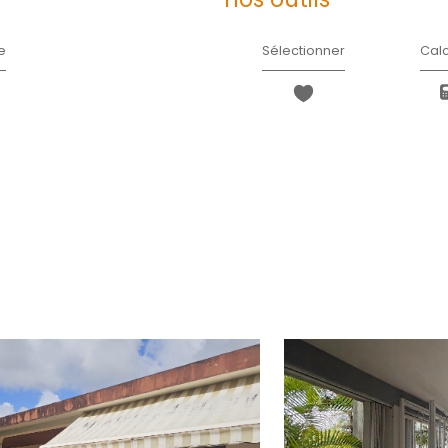
Message
*
* Champ obligatoire
J'AI PRIS CONNAISSANCE D
INFORMATIONS RELATIVES 
s.com
de Cluny
Les informations recueillies sur ce formulaire sont enregistrées d
clientèle/prospects de l'Agence / du Réseau qui reste Responsa
du Réseau. Elles sont conservées jusqu'à demande de suppression
d’accès, de rectification, d’effacement, d’opposition, de limita
l’Agence / Le Réseau. Consultez le site
https://cnil.fr/fr
pour plus
Libertés » ne sont pas respectés, vous pouvez adresser une réclam
laquelle vous pouvez vous inscrire ici :
https://www.bloctel.gouv.fr
dans le champ de saisie libre.