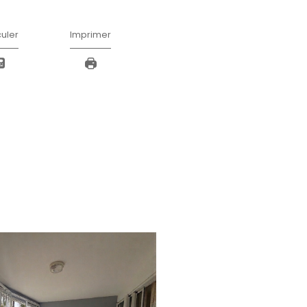
E LA POLITIQUE DE CONFIDENTIALITÉ ET DES
AU TRAITEMENT DE MES DONNÉES PERSONNELL
ans un fichier informatisé par La Boite Immo agissant comme Sous-traitant du traitement pour la gestio
ble du Traitement de vos Données personnelles. La base légale du traitement repose sur l'intérêt 
 et sont destinées à l'Agence / au Réseau. Conformément à la loi « informatique et libertés », vo
tion et de portabilité de vos données. Vous pouvez retirer votre consentement à tout moment en cont
 d’informations sur vos droits. Si vous estimez, après avoir contacté l'Agence / le Réseau, que vos droi
ation à la CNIL. Nous vous informons de l’existence de la liste d'opposition au démarchage téléphoniq
. Dans le cadre de la protection des Données personnelles, nous vous invitons à ne pas inscrire de