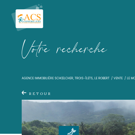
V
o
t
r
e
r
e
c
h
e
r
c
h
e
AGENCE IMMOBILIÈRE SCHŒLCHER, TROIS-ÎLETS, LE ROBER
RETOUR