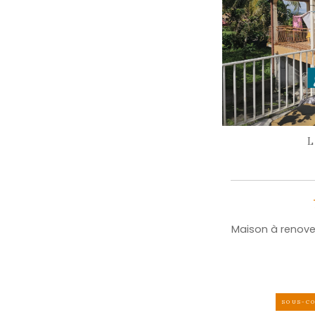
partager
le bien
Facebook
Twitter
P