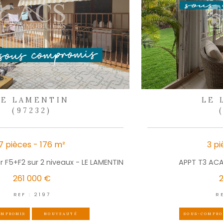
Ce site est protégé par reCAPTCHA, les
Politiques de Conf
d
nos 
lus de partage
S