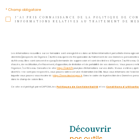
Nom
*
E-
mail
*