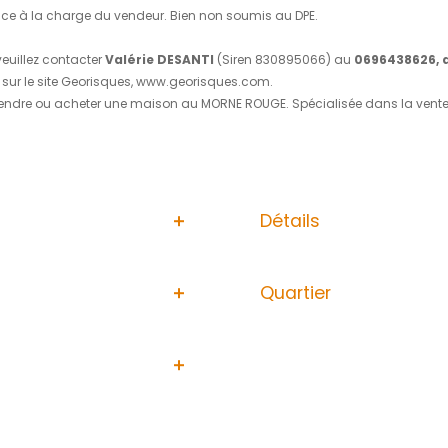
ur deux niveaux, et accessible de plain pied, parfaitement 
ate du bourg et de toutes les commodités (écoles, centres m
incipal de 111 m2 au rez-de-chaussée et un sous-sol aména
lle à manger, une spacieuse cuisine aménagée et équipée,
(9,18 m2), une deuxième salle d'eau avec wc, un wc indépe
é de 76 m2 comprenant deux grandes chambres, une vaste 
 !
ectués.
662 €, Frais d'agence à la charge du vendeur. Bien non soumi
r une visite, veuillez contacter
Valérie DESANTI
(Siren 
nt consultables sur le site Georisques, www.georisques.com