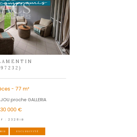
identialité
et es
Conditions d'utilisation
de Google s'appliquent.
écouvrir
outils
électionner
Calculer
Imprimer