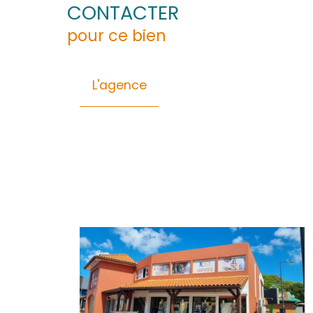
L'agence ACS IMMOBILIERS est votre parten
des annonces immobilières dans ce secteu
Général
Financier
Energie