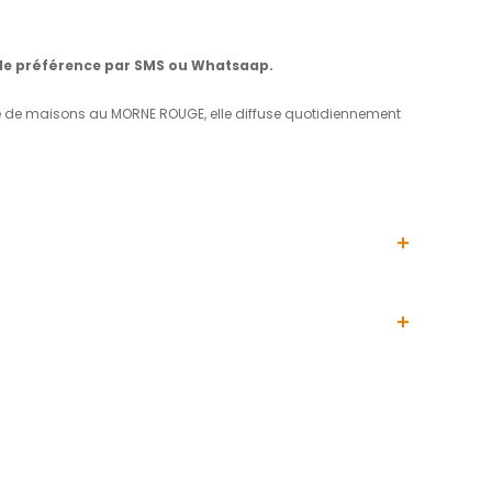
entretenue et équipée, d'une surface habitable de 187 m2 e
édicaux, commerces, services publics...), à 10mn de la mer 
gé de 76 m2 pour accueillir vos invités ou créer une bel 
 une suite parentale avec sa salle d'eau et wc, deux gran
ndant et une terrasse couverte de 35 m2.
salle d'eau avec wc et un garage de 63 m2 pouvant accuei
s au DPE.
830895066) au
0696438626, de préférence par SMS ou
.