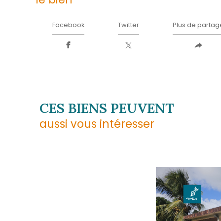
Téléphone
0596 70 22 22
E-mail
contact@acs-immobilier
Adresse
1er étage des boutiques 
97233 Schœlcher