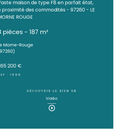
SOUS-COMPROMIS
PR
Vaste maison de type F8
à proximité des commod
MORNE ROUGE
8 pièces - 187 m²
Le Morne-Rouge
(97260)
265 200 €
REF : 1699