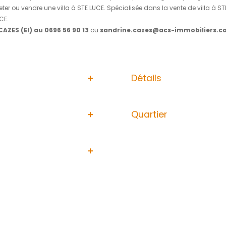
mmobilier comprenant une villa T4 avec sa spacieuse cuisin
et sa salle d'eau attenante, deux autres chambres climatis
 une terrasse couverte où vous apprécierez vous détendre ou r
, avec vue mer. Cet espace révèle un vrai potentiel à optimi
re, un espace bureau ou la possibilité d'y installer une act
ement T3 composé d'une cuisine ouverte sur un salon, une 
artement dispose de son entrée indépendante et de sa place
és, des axes routiers et est à 500m des très belles plages 
; Production d'eau chaude par ballon solaire ; Panneaux pho
 D
 bien est exposé sont disponibles sur le site Géorisques ht
éale pour acheter ou vendre une villa à STE LUCE. Spécialis
e villa à STE LUCE.
cter
Sandrine CAZES (EI) au 0696 56 90 13
ou
sandrine.