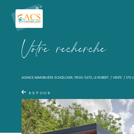
V
o
t
r
e
r
e
c
h
e
r
c
h
e
AGENCE IMMOBILIÈRE SCHŒLCHER, TROIS-ÎLETS, LE ROBER
RETOUR