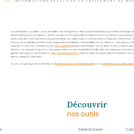
Nom
*
E-
mail
*
Message
*