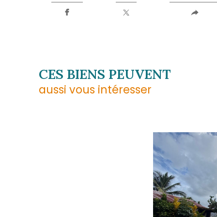
Téléphone
05 96 02 03 32
E-mail
contact.sud@acs-immobi
Adresse
29 rue des Bougainvilliers
97229 Les Trois-Îlets