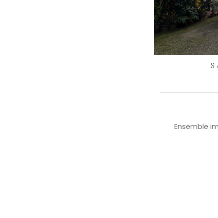
partager
le bien
Facebook
Twitter
P
CES BIENS PEUVENT