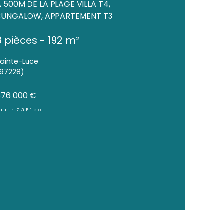
NOUVEAUTÉ
A 500M DE LA PLAGE VIL
BUNGALOW, APPARTEM
8 pièces - 192 m²
Sainte-Luce
(97228)
676 000 €
REF : 2351SC