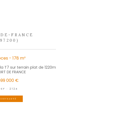
écouvrir
outils
électionner
Calculer
Imprimer