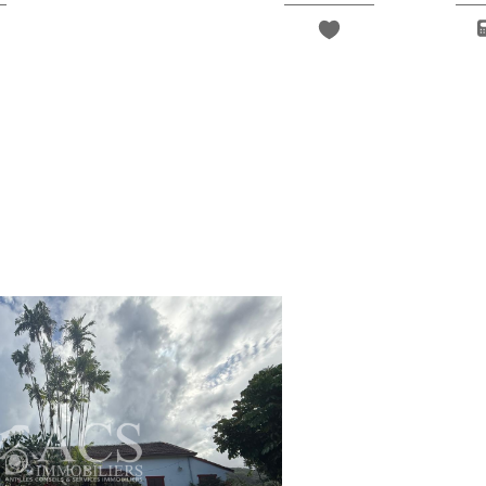
* Champ obligatoire
J'AI PRIS CONNAISSANCE D
INFORMATIONS RELATIVES 
Les informations recueillies sur ce formulaire sont enregistrées d
clientèle/prospects de l'Agence / du Réseau qui reste Responsa
liers.com
du Réseau. Elles sont conservées jusqu'à demande de suppression
d’accès, de rectification, d’effacement, d’opposition, de limita
l’Agence / Le Réseau. Consultez le site
https://cnil.fr/fr
pour plus
Libertés » ne sont pas respectés, vous pouvez adresser une réclam
laquelle vous pouvez vous inscrire ici :
https://www.bloctel.gouv.fr
dans le champ de saisie libre.
Ce site est protégé par reCAPTCHA, les
Politiques de Conf