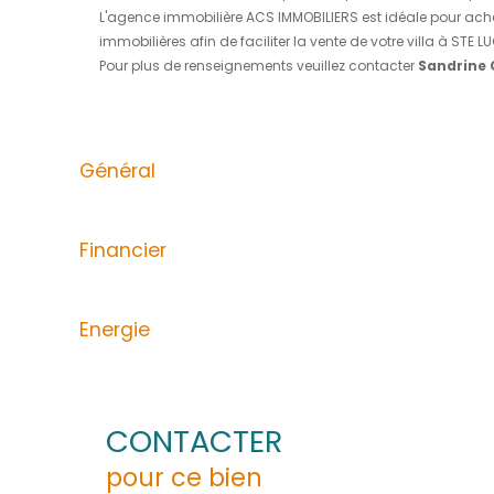
ACS Immobiliers vous propose un ensemble i
avec la terrasse, avec son espace dressing 
indépendant pour les visiteurs. En extérieur,
au niveau supérieur, d'une terrasse couverte
wc, proposant ainsi une chambre supplémentai
plusieurs véhicules au sein de la propriété.
En R-1, s'ajoute à cet ensemble, un appart
climatisé et une terrasse couverte. Cet app
Cette propriété se situe proche des commodit
Les plus de ce bien : Aspiration centralisé 
Taxe foncière 1.789€/an. Performance DPE =
Les informations sur les risques auxquels ce
L'agence immobilière ACS IMMOBILIERS est id
immobilières afin de faciliter la vente de votr
Pour plus de renseignements veuillez conta