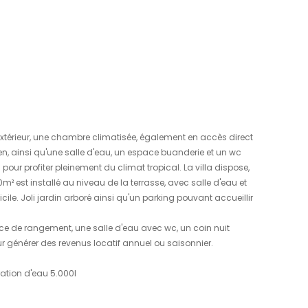
01
17
/