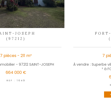
d
nos 
lus de partage
S