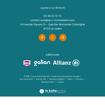
LE FRANÇOIS
(97240)
779 m²
Terrain plat de 779 m² avec aperçue m
FRANCOIS