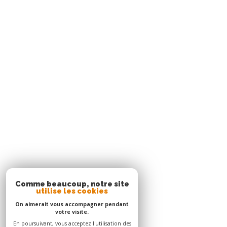
97229
trois-îlets
Agence Le Robert
05 96 51 73 73
contact.nord@acs-immobiliers.com
Immeuble Square 31 - Quartier Mansarde Catalogn
97231
le robert
Adhérents