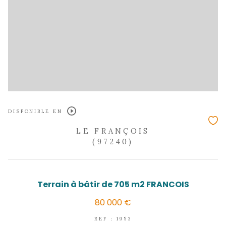
LE FRANÇOIS
(97240)
159 m²
Immeuble de standing de 4 appartem
avec magnifique vue mer et camp
679 250 €
REF : 2038MN