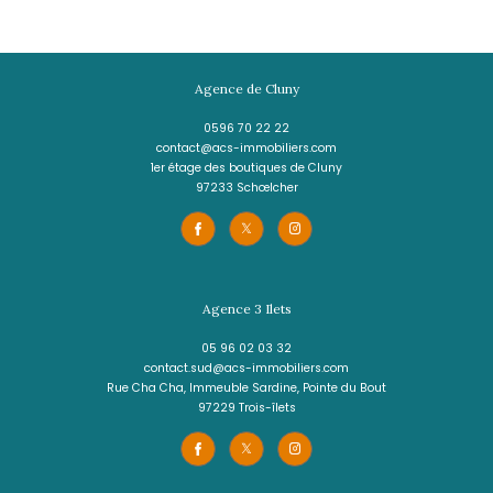
(97240)
751 m²
Terrain plat de 751m² - LE FRANCO
142 000 €
REF : 1628MN