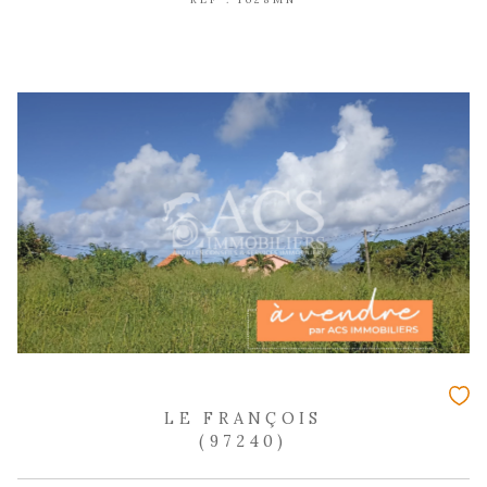
DISPONIBLE EN
LE FRANÇOIS
(97240)
999 m²
Terrain pentu, Magdelonette - LE FR
110 000 €
REF : 1744
COUP DE COEUR