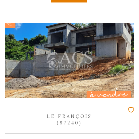
3 pièces - 41,23 m²
Maison de bourg de plain-pied à rénov
François
99 000 €
REF : 2325
NOUVEAUTÉ