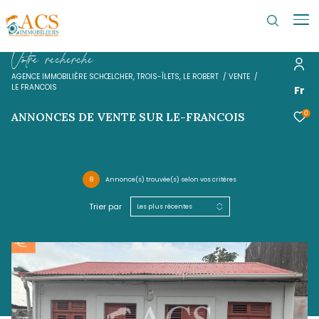
V
o
t
r
e
r
e
c
h
e
r
c
h
e
AGENCE IMMOBILIÈRE SCHŒLCHER, TROIS-ÎLETS, LE ROBERT
VENTE
LE FRANCOIS
ANNONCES DE VENTE SUR LE-FRANCOIS
8
Annonce(s) trouvée(s) selon vos critères
Trier par
Les plus récentes