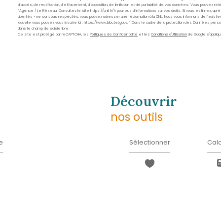
Nom
*
E-
mail
*
Message
*
* Champ obligatoire
J'AI PRIS CONNAISSANCE D
INFORMATIONS RELATIVES 