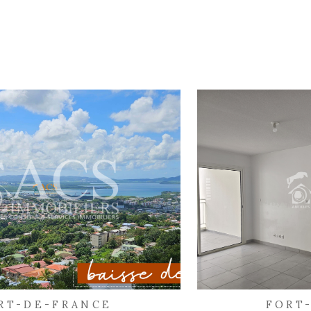
Les informations recueillies sur ce formulaire sont enregistrées d
liers.com
clientèle/prospects de l'Agence / du Réseau qui reste Responsa
du Réseau. Elles sont conservées jusqu'à demande de suppression
d’accès, de rectification, d’effacement, d’opposition, de limita
l’Agence / Le Réseau. Consultez le site https://cnil.fr/fr pour plu
Libertés » ne sont pas respectés, vous pouvez adresser une réclam
laquelle vous pouvez vous inscrire ici : https://www.bloctel.gouv
dans le champ de saisie libre.
Ce site est protégé par reCAPTCHA, les
Politiques de Confidentia
d
nos 