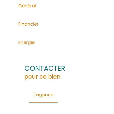
ACS Immobiliers vous propose ce bel apparte
Ce bien, actuellement loué , offre une vue
agréable terrasse avec coin séchoir.
Vous bénéficierez également d’une place de
Montant moyen annuel de la quote-part de c
"Les informations sur les risques auxquels c
L'agence immobilière ACS IMMOBILIERS est i
annonces immobilières afin de faciliter la 
contact.sud@acs-immobiliers.com
Général