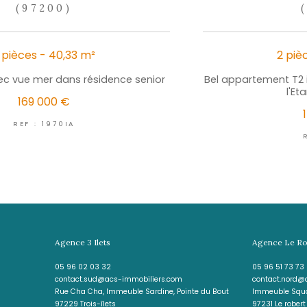
lus de partage
S