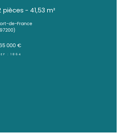
Appartement vue mer 
Z'Abricots
2 pièces - 41,53 m²
Fort-de-France
(97200)
165 000 €
REF : 1864