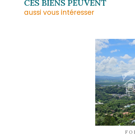
Téléphone
05 96 02 03 32
E-mail
contact.sud@acs-immobi
Adresse
29 rue des Bougainvilliers
97229 Les Trois-Îlets
partager
le bien