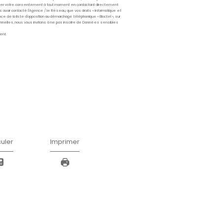
Prénom
*
Téléphone
*
E LA POLITIQUE DE CONFIDENTIALITÉ ET DES
AU TRAITEMENT DE MES DONNÉES PERSONNELL