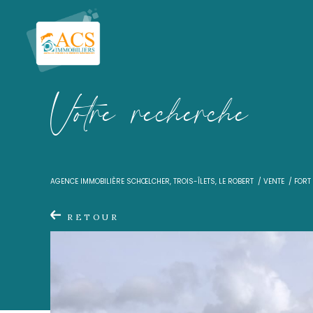
V
o
t
r
e
r
e
c
h
e
r
c
h
e
AGENCE IMMOBILIÈRE SCHŒLCHER, TROIS-ÎLETS, LE ROBER
RETOUR