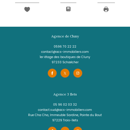
* Champ obligatoire
J'AI PRIS CONNAISSANCE DE LA POLITIQUE
CONFIDENTIALITÉ ET DES INFORMATIONS
RELATIVES AU TRAITEMENT DE MES DONN
PERSONNELLES (*)*
ENVOYER
Les informations recueillies sur ce formulaire sont enregistrées dans un fichier informatisé 
agissant comme Sous-traitant du traitement pour la gestion de la clientèle/prospects de l'
Réseau qui reste Responsable du Traitement de vos Données personnelles. La base léga
traitement repose sur l'intérêt légitime de l'Agence / du Réseau. Elles sont conservées 
de suppression et sont destinées à l'Agence / au Réseau. Conformément à la loi « informat
», vous disposez des droits d’accès, de rectification, d’effacement, d’opposition, de limitation 
de vos données. Vous pouvez retirer votre consentement à tout moment en contactant 
l’Agence / Le Réseau. Consultez le site https://cnil.fr/fr pour plus d’informations sur vos droit
estimez, après avoir contacté l'Agence / le Réseau, que vos droits « Informatique et Libert
respectés, vous pouvez adresser une réclamation à la CNIL. Nous vous informons de l’existe
d'opposition au démarchage téléphonique « Bloctel », sur laquelle vous pouvez vous inscrire ici 
https://www.bloctel.gouv.fr Dans le cadre de la protection des Données personnelles, nous 
ne pas inscrire de Données sensibles dans le champ de saisie libre.
Ce site est protégé par reCAPTCHA, les
Politiques de Confidentialité
et les
Conditions d'Utili
s'appliquent.