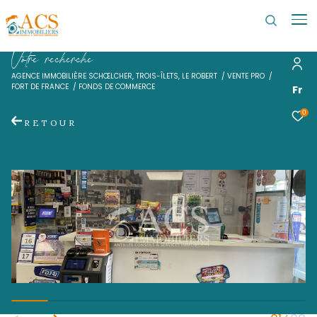
V
o
t
r
e
r
e
c
h
e
r
c
h
e
AGENCE IMMOBILIÈRE SCHŒLCHER, TROIS-ÎLETS, LE ROBERT
VENTE 
FORT DE FRANCE
FONDS DE COMMERCE
RETOUR