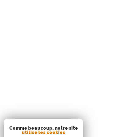
05 96 02 03 32
contact.sud@acs-immobiliers.com
Rue Cha Cha, Immeuble Sardine, Pointe du Bout
97229
trois-îlets
Agence Le Robert
05 96 51 73 73
contact.nord@acs-immobiliers.com
Immeuble Square 31 - Quartier Mansarde Catalogn
97231
le robert