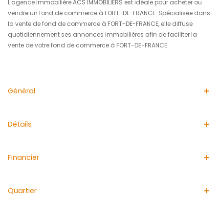
Le fond de commerce est composé de :
-1 Terminal Neptune,
-1 Moniteur vidéo,
-1 caisse enregistreuse,
-2 tpe,
-Stock.
Agréments : FDJ et PMU
Les informations sur les risques auxquels ce bien est ex
disponibles sur le site Géorisques http://www.georisque
Pour toutes informations et demandes de visites, merci 
contacter Mr Stéphane CINNA par téléphone: 0696 20 36
mail: stephane.cinna@acs-immobiliers.com
L'agence immobilière ACS IMMOBILIERS est idéale pour a
vendre un fond de commerce à FORT-DE-FRANCE. Spéci
la vente de fond de commerce à FORT-DE-FRANCE, elle d
quotidiennement ses annonces immobilières afin de faci