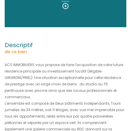
(97200)
520 000 €
REF : 1729-3
DÉCOUVRIR LE BIEN EN
Vidéo
descriptif
de ce bien