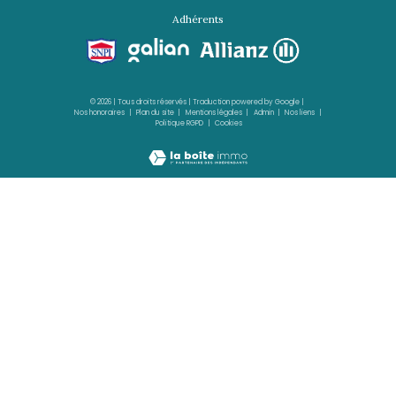
FORT-DE-FRANCE
(97200)
4 pièces - 111,54 m²
4 PIECES 111.54 m² PROGRAMME NEUF, 8ème E
ES CANOPEE
530 000 €