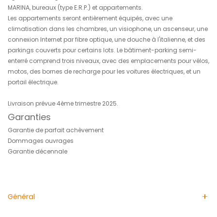
ACS IMMOBILIERS vous propose de faire l'acquisition de v
résidence principale ou investissement locatif (éligible
GIRARDIN/PINEL). Une situation exceptionnelle pour cette
de prestige avec un large choix de biens : du studio au 
penthouse avec piscine ainsi que des locaux profession
commerciaux.
L'ensemble est composé de deux bâtiments indépendan
jumelles de 34 mètres, soit 11 étages, avec vue mer impr
tous les appartements, reliés entre eux par quatre passer
piétonnes et séparés par un espace vert. Ils comprennen
également une galerie commerciale au RDC donnant su
MARINA, bureaux (type E.R.P.) et appartements.
Les appartements seront entièrement équipés, avec une
climatisation dans les chambres, un visiophone, un as
connexion Internet par fibre optique, une douche à l'itali