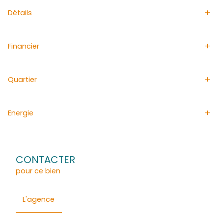
parkings couverts pour certains lots. Le bâtiment-parki
enterré comprend trois niveaux, avec des emplacements
motos, des bornes de recharge pour les voitures électriq
portail électrique.
Livraison prévue 4ème trimestre 2025.
Garanties
Garantie de parfait achèvement
Dommages ouvrages
Garantie décennale
Général