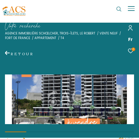
V
o
t
r
e
r
e
c
h
e
r
c
h
e
AGENCE IMMOBILIÈRE SCHŒLCHER, TROIS-ÎLETS, LE ROBERT
VENTE 
FORT DE FRANCE
APPARTEMENT
T4
RETOUR