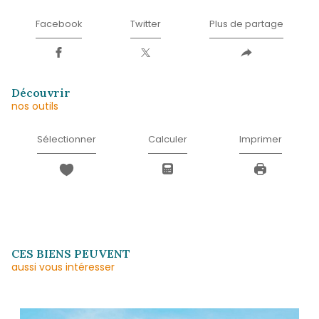
E-
mail
*
Téléphone
*
Message
*
* Champ obligatoire
J'ACCEPTE LES CONDITIONS D'UTILISATIO
DONNÉES (*)*
ENVOYER