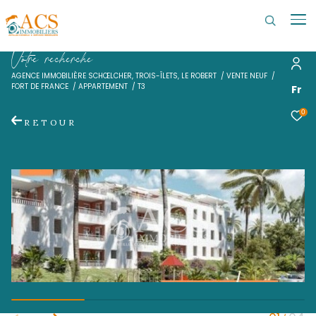
V
o
t
r
e
r
e
c
h
e
r
c
h
e
AGENCE IMMOBILIÈRE SCHŒLCHER, TROIS-ÎLETS, LE ROBERT
VENTE 
FORT DE FRANCE
APPARTEMENT
T3
RETOUR