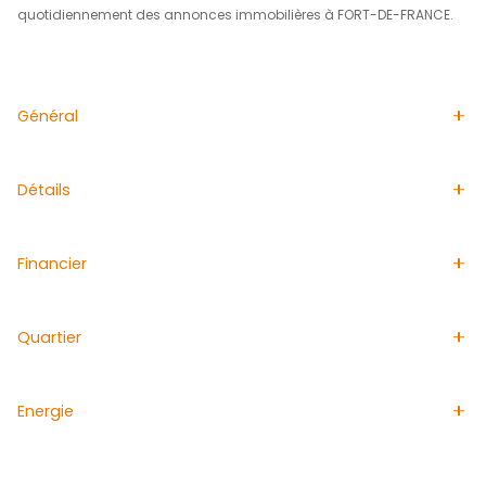
infrastructures de transport, de commerces (comme le 
commercial La Galléria), d'établissements éducatifs, de 
loisirs et d'établissements de santé, ce qui en fait le cœu
économique de la Martinique.
Garanties
Garantie décennale
Garantie de parfait achèvement
Dommages Ouvrages
Prix de vente : 272 000€ HAI. Frais de notaire réduis et ga
décennale. Défiscalisation en Loi Pinel DOM et Girardin IS
Les informations sur les risques auxquels ce bien est ex
disponibles sur le site Géorisques : www.georisques.gouv
L'agence ACS IMMOBILIERS est votre partenaire idéal pou
vendre un appartement à FORT-DE-FRANCE. Spécialisée
vente d'appartements à FORT-DE-FRANCE, elle diffuse