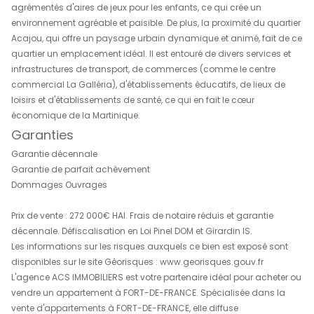
résidence Eden Park, composé de 91 appartements de s
T3 en R+1 comprenant : une entrée, un séjour cuisine, un
deux chambres, une salle d'eau, un WC indépendant, un
et un parking extérieur.
La résidence est idéalement situé dans le quartier de L
seulement une minute du Centre Hospitalier Universitaire
Martinique. Cette charmante résidence est conçue pour
aux besoins de diverses personnes, qu'il s'agisse d'étud
médecine, de professionnels de santé travaillant au C
familles.
Les vastes espaces extérieurs de la résidence sont ornés
agrémentés d'aires de jeux pour les enfants, ce qui crée
environnement agréable et paisible. De plus, la proximité
Acajou, qui offre un paysage urbain dynamique et animé
quartier un emplacement idéal. Il est entouré de divers s