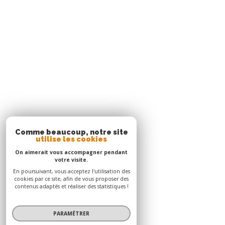
Agence Le Robert
05 96 51 73 73
contact.nord@acs-immobiliers.com
Immeuble Square 31 - Quartier Mansarde Catalogn
97231
le robert
Adhérents
© 2026 | Tous droits réservés | Traduction powered by Google |
Nos honoraires
Plan du site
Mentions légales
Admin
Nos liens