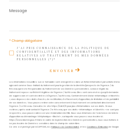
Téléphone
0596 70 22 22
E-mail
contact@acs-immobiliers.com
Adresse
1er étage des boutiques de Cluny
97233 Schœlcher