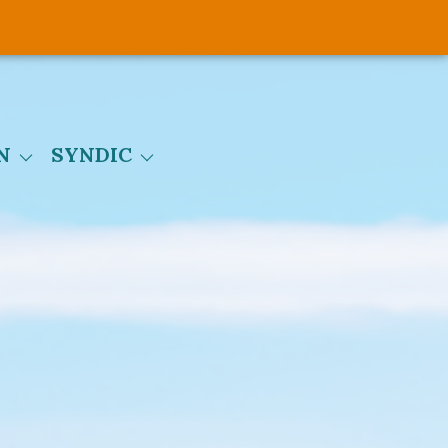
services
s
N
SYNDIC
extranet
t
pré état daté