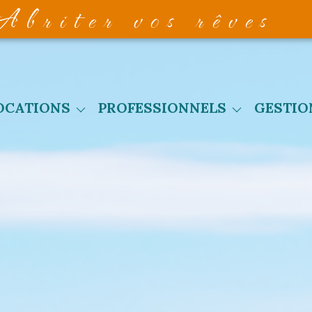
abriter vos rêves
maisons
locations
service
OCATIONS
PROFESSIONNELS
GESTIO
appartements
ventes
extrane
autres biens