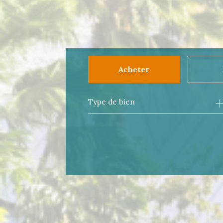
Acheter
Type de bien
de l'ancien
à l
du neuf
de 
de l'immo pro