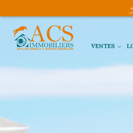
maisons
appartements
VENTES
L
terrains
programme neuf
autres biens