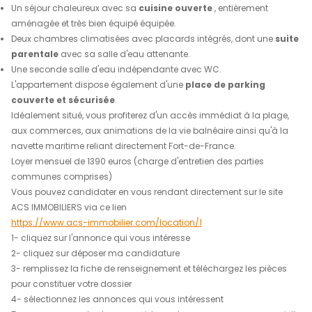
descriptif
de ce bien
ACS IMMOBILIERS vous présente, au sein d'une rés
sécurisée et très bien entretenue de l'Anse Mitan, 
appartement situé au 2ème étage avec ascenseu
Vous y découvrirez :
Une
grande terrasse
offrant une magnifique vue sur la
pour vos moments de détente.
Un séjour chaleureux avec sa
cuisine ouverte
, entièr
aménagée et très bien équipé équipée.
Deux chambres climatisées avec placards intégrés, do
parentale
avec sa salle d'eau attenante.