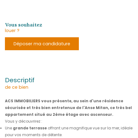
1 390 €
CC*
REF : 2338
vous souhaitez
louer ?
Déposer ma candidature