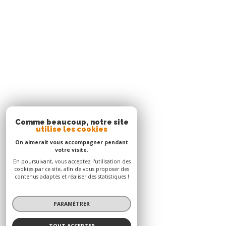
Agence Le Robert
05 96 51 73 73
contact.nord@acs-immobiliers.com
Immeuble Square 31 - Quartier Mansarde Catalogn
97231
le robert
Adhérents
© 2026 | Tous droits réservés | Traduction powered by Google |
Nos honoraires
Plan du site
Mentions légales
Admin
Nos liens
Politique RGPD
Cookies