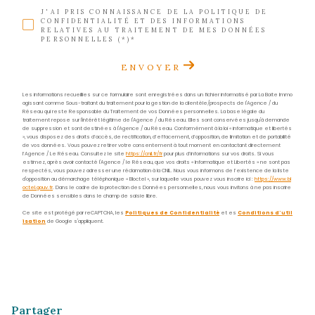
Téléphone
0596 70 22 22
E-mail
contact@acs-immobiliers.com
Adresse
1er étage des boutiques de Cluny
97233 Schœlcher
Nom
*