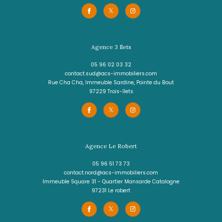
LE MARIN
(97290)
3 pièces - 69,34 m²
Superbe T3 Neuf au 2ème étage -Proche d
s commodités– Quartier Mondésir, Le M
1 200 €
CC*
REF : 2359MNT32
VOIR LE BIEN