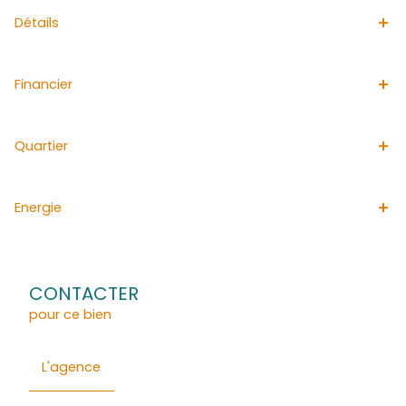
5- nous vous contacterons rapidement pour programme
!
Pour plus de renseignement vous pouvez contacte
service location au 05 96 70 22 22 ou par mail: c
immobiliers.com.
L'agence immobilière ACS IMMOBILIERS est idéale pour l
appartements aux TROIS ILETS. Spécialisée dans la loca
biens aux TROIS ILETS, elle diffuse quotidiennement ses
immobilières afin de faciliter la location de votre villa a
ILETS. Les informations sur les risques auxquels ce bien 
sont disponibles sur le site Géorisques
http://www.georisques.gouv.fr
Les informations sur les risques auxquels ce bien est ex
disponibles sur le site
Géorisques