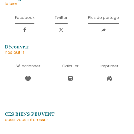
Prénom
*
E-
mail
*
Téléphone
*
Message
*
* Champ obligatoire