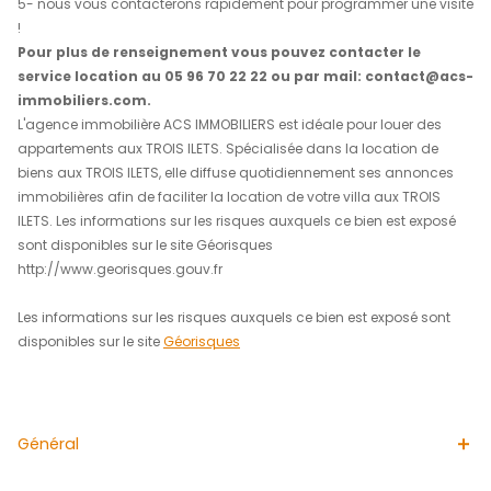
Une seconde salle d'eau indépendante avec WC.
L'appartement dispose également d'une
place de par
couverte et sécurisée
.
Idéalement situé, vous profiterez d'un accès immédiat à
aux commerces, aux animations de la vie balnéaire ains
navette maritime reliant directement Fort-de-France.
Loyer mensuel de 1390 euros (charge d'entretien des par
communes comprises)
Vous pouvez candidater en vous rendant directement sur
ACS IMMOBILIERS via ce lien
https://www.acs-immobilier.com/location/1
1- cliquez sur l'annonce qui vous intéresse
2- cliquez sur déposer ma candidature
3- remplissez la fiche de renseignement et téléchargez l
pour constituer votre dossier
4- sélectionnez les annonces qui vous intéressent