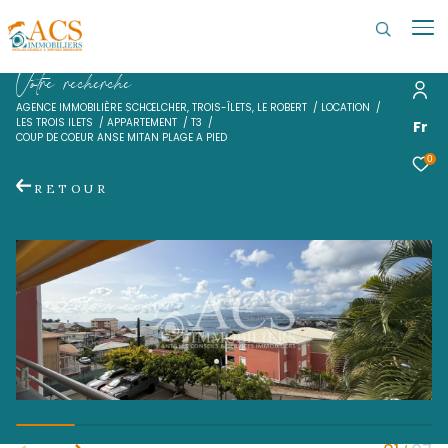
V
o
t
r
e
r
e
c
h
e
r
c
h
e
AGENCE IMMOBILIÈRE SCHŒLCHER, TROIS-ÎLETS, LE ROBERT
LOCATI
LES TROIS ILETS
APPARTEMENT
T3
COUP DE COEUR ANSE MITAN PLAGE A PIED
RETOUR