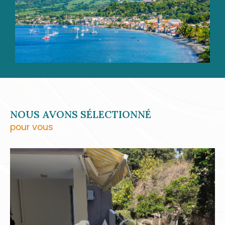
accompagnent aussi bien dans vos
transactions immobilières
, que dans vos
projets de location, de gestion ou
d’estimation. Grâce à notre parfaite
connaissance du marché local, nous vous
offrons un service personnalisé et réactif,
pensé pour répondre à vos attentes avec
précision.
NOUS AVONS SÉLECTIONNÉ
pour vous
Transaction immobilières
Qu’il s’agisse de vendre ou d’acheter une
maison, un appartement, une villa ou un
terrain, ACS Immobiliers met à votre
disposition son réseau, son expertise et sa
connaissance du terrain. Nous vous aidons à
valoriser votre bien et à rencontrer les