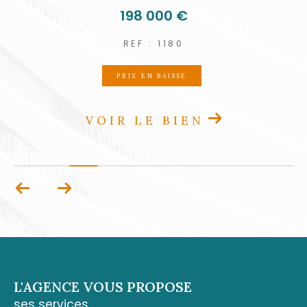
198 000 €
engagement, qui allie rigueur professionnelle
et compréhension humaine.
REF : 1180
Contactez-nous
PRIX EN BAISSE
Pour toute demande d’information ou pour
VOIR LE BIEN
rencontrer un conseiller, vous pouvez vous
rendre à notre
agence de Cluny à
Schœlcher
, située au 1er étage des boutiques
de Cluny 97233 Schœlcher, nous joindre par
téléphone au 0596 70 22 22 ou par mail à
cont
act@acs-immobiliers.com
.
Si vous êtes dans le sud de l’île, notre
agence
3 Îlets
, installée Rue Cha Cha, Immeuble
Sardine, Pointe du Bout 97229 Trois-Îlets, est à
L'AGENCE VOUS PROPOSE
votre disposition au 05 96 02 03 32 ou par
ses services