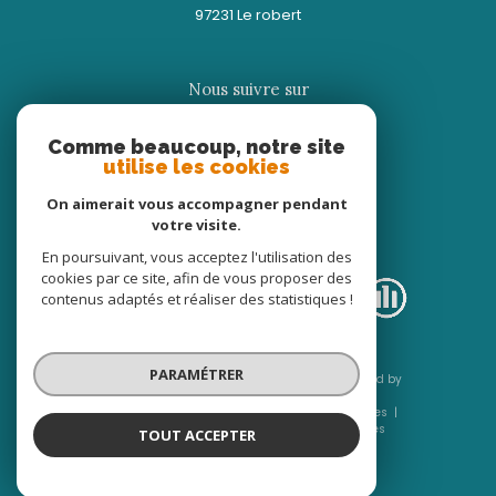
97231
le robert
Nous suivre sur
Comme beaucoup, notre site
utilise les cookies
On aimerait vous accompagner pendant
votre visite.
Adhérents
En poursuivant, vous acceptez l'utilisation des
cookies par ce site, afin de vous proposer des
contenus adaptés et réaliser des statistiques !
PARAMÉTRER
© 2026 | Tous droits réservés | Traduction powered by
Google |
Nos honoraires
Plan du site
Mentions légales
Admin
Nos liens
Politique RGPD
Cookies
TOUT ACCEPTER