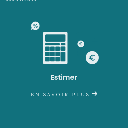
email via
contact.sud@acs-immobiliers.com
.
Vous pouvez contacter l'
agence du Robert
situé, Immeuble Square 31, Quartier Mansarde
Catalogne 97231 Le Robert, par téléphone au
05 96 51 73 73 ou par mail à
contact.nord@acs-immobiliers.com
Estimer
EN SAVOIR PLUS