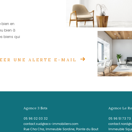
spond
herche
le recherche de bien en
r le bien idéal ou bien à
r directement les biens qui
CREER UNE ALERTE E-MAIL