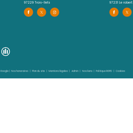
Agence 3 Ilets
05 96 02 03 32
iers.com
contact.sud@acs-immobiliers.com
es de Cluny
Rue Cha Cha, Immeuble Sardine, Po
97229
trois-îlets