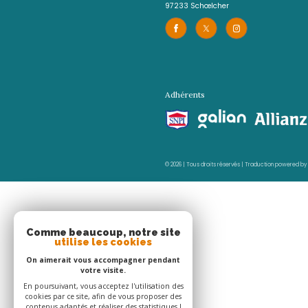
Agence de Cluny
0596 70 22 22
contact@acs-immobil
1er étage des boutiqu
97233
schœlcher
Adhérents