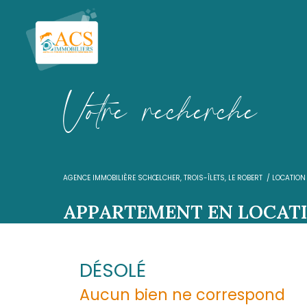
V
o
t
r
e
r
e
c
h
e
r
c
h
AGENCE IMMOBILIÈRE SCHŒLCHER, TROIS-ÎLETS, LE R
APPARTEMENT EN 