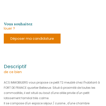
(97200)
700 €
CC*
REF : 2171
vous souhaitez
louer ?
Déposer ma candidature