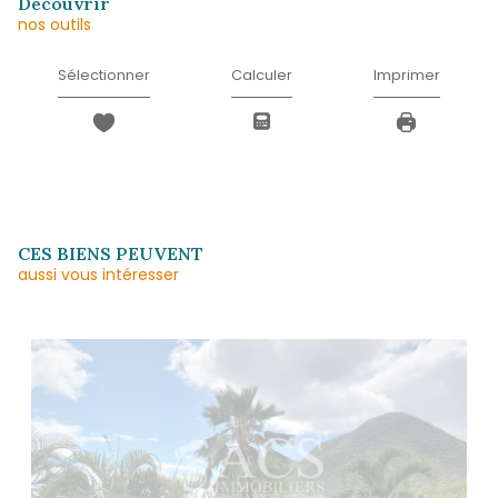
Téléphone
*
Message
*
* Champ obligatoire
J'AI PRIS CONNAISSANCE DE LA POLITIQUE
CONFIDENTIALITÉ ET DES INFORMATIONS
RELATIVES AU TRAITEMENT DE MES DONN
PERSONNELLES (*)*
ENVOYER
Les informations recueillies sur ce formulaire sont enregistrées dans un fichier informatisé 
agissant comme Sous-traitant du traitement pour la gestion de la clientèle/prospects de l'