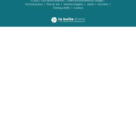
SCHŒLCHER
(97233)
1 pièces - 24 m²
Joli studio meublé - Ravine Touza- Schoe
750 €
CC*
REF : 1601-9