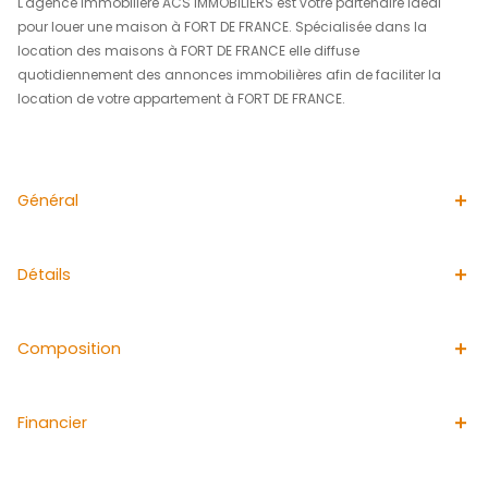
le logement n'a pas d'accès internet, accès 4G unique
Libre immédiatement.
Vous pouvez candidatez en vous rendant directement sur
ACS IMMOBILIERS.
1- cliquez sur l'annonce
2- cliquez sur déposer ma canditature
3- remplissez la fiche de renseignement et téléchargez l
pour constituer votre dossier
4- sélectionnez les annonces qui vous intéressent
5- nous vous contacterons rapidement pour programm
visite!
Pour plus de renseignement vous pouvez contacter le se
location au 05 96 70 22 22 ou par mail: contact@acs-
immobiliers.com.
Les informations sur les risques auxquels ce bien est ex
disponibles sur le site Georisques : www.georisques.gouv