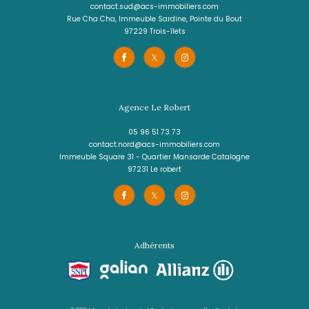
2 pièces - 38,39 m²
T2 Meublé à 2 pas de la plage - Le Dia
720 €
CC*
REF : 2033
NOUVEAUTÉ
VOIR LE BIEN