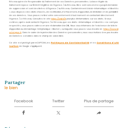
contact@acs-immobiliers.com
Adresse
1er étage des boutiques de Cluny
97233 Schœlcher
Nom
*
Prénom
*
E-
mail
*