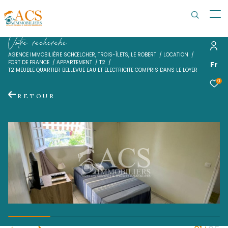
V
o
t
r
e
r
e
c
h
e
r
c
h
e
AGENCE IMMOBILIÈRE SCHŒLCHER, TROIS-ÎLETS, LE ROBERT
LOCATI
FORT DE FRANCE
APPARTEMENT
T2
T2 MEUBLE QUARTIER BELLEVUE EAU ET ELECTRICITE COMPRIS DANS LE
RETOUR