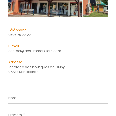
Financier
Quartier
Energie
CONTACTER
pour ce bien
L'agence