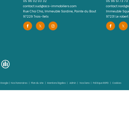
Les informations recueillies sur ce formulaire sont enregistrées d
clientèle/prospects de l'Agence / du Réseau qui reste Responsa
liers.com
du Réseau. Elles sont conservées jusqu'à demande de suppression
d’accès, de rectification, d’effacement, d’opposition, de limita
l’Agence / Le Réseau. Consultez le site
https://cnil.fr/fr
pour plus
Libertés » ne sont pas respectés, vous pouvez adresser une réclam
laquelle vous pouvez vous inscrire ici :
https://www.bloctel.gouv.fr
dans le champ de saisie libre.
Ce site est protégé par reCAPTCHA, les
Politiques de Conf
d
nos 
lus de partage
S