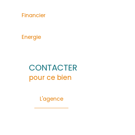
ACS IMMOBILIERS vous propose ce local comm
d'une salle d'eau avec WC intégré et d'une sa
Loyer mensuel est de 4100€ CC.
Pour plus de renseignements veuillez contact
L'agence immobilère ACS IMMOBILIERS est id
DUCOS, elle diffuse quotidiennement ses ann
06 96 11 57 10 ou elisabeth.aurore@acs-imm
Général
Financier