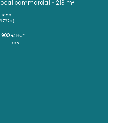
Grand local commercia
Local commercial 
Ducos
(97224)
3 900 €
HC*
REF : 1295