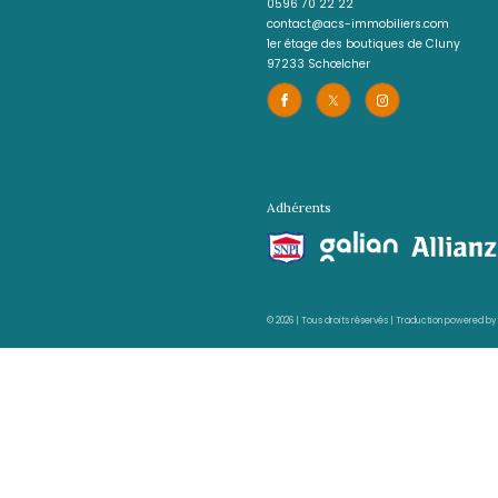
E-mail
contact.sud@acs-immobi
Adresse
29 rue des Bougainvilliers
97229 Les Trois-Îlets
partager
le bien
Facebook
Twitter
P