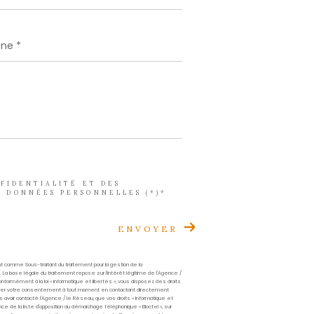
Prénom
*