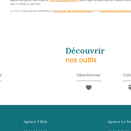
E-
mail
*
Message
*
* Champ obligatoire
J'AI PRIS CONNAISSANCE D
INFORMATIONS RELATIVES 