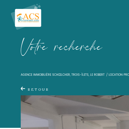
V
o
t
r
e
r
e
c
h
e
r
c
h
e
AGENCE IMMOBILIÈRE SCHŒLCHER, TROIS-ÎLETS, LE ROBER
RETOUR