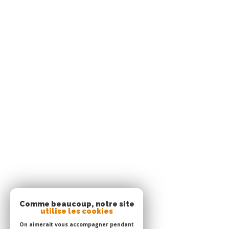
Agence de Cluny
0596 70 22 22
contact@acs-immobil
1er étage des boutiqu
97233
schœlcher