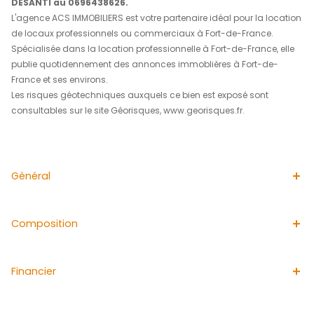
Implanté sur un terrain clôturé
de 720 m2 et bénéficiant de deux portails sécurisés de p
d'autre de l'immeuble, d'annexes, et d'un jardin entretenu, 
toutes les caractéristiques favorables pour une entrepris
Bail professionnel de 6 ans avec tacite reconduction. L
: 4000 euros HC. Charges mensuelles de 150 euros incl
l'entretien du jardin et le nettoyage au karcher. La taxe f
exclusiveement à la charge du bailleur.
Honoraires d'agence : 21,70% du loyer HC à la charge du 
Très belle opportunité !!!!!
Pour plus de précisions,
veuillez contacter Elisabeth
0696115710, Juliette FERRON au 0696533781 ou Valé
DESANTI au 0696438626.
L'agence ACS IMMOBILIERS est votre partenaire idéal pour
de locaux professionnels ou commerciaux à Fort-de-Fr
Spécialisée dans la location professionnelle à Fort-de-F