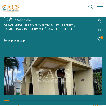
V
o
t
r
e
r
e
c
h
e
r
c
h
e
AGENCE IMMOBILIÈRE SCHŒLCHER, TROIS-ÎLETS, LE ROBERT
LOCATION PRO
FORT DE FRANCE
LOCAL PROFESSIONNEL
RETOUR