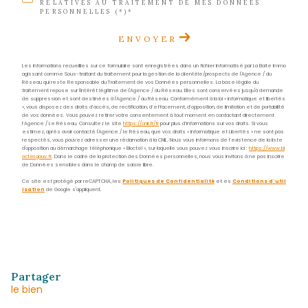
E-mail
contact.sud@acs-immobiliers.com
Adresse
29 rue des Bougainvilliers
97229 Les Trois-Îlets
Nom
*
Prénom
*
E-
mail