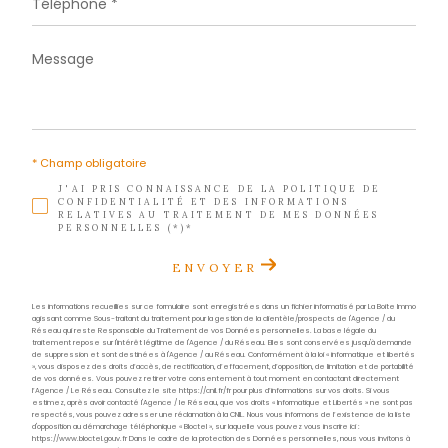
Téléphone
0596 70 22 22
E-mail
contact@acs-immobiliers.com
Adresse
1er étage des boutiques de Cluny
97233 Schœlcher
Nom
*