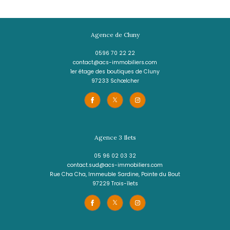
J'AI PRIS CONNAISSANCE DE LA POLITIQUE
CONFIDENTIALITÉ ET DES INFORMATIONS
RELATIVES AU TRAITEMENT DE MES DONN
PERSONNELLES (*)*
ENVOYER
Les informations recueillies sur ce formulaire sont enregistrées dans un fichier informatisé 
agissant comme Sous-traitant du traitement pour la gestion de la clientèle/prospects de l'
Réseau qui reste Responsable du Traitement de vos Données personnelles. La base léga
traitement repose sur l'intérêt légitime de l'Agence / du Réseau. Elles sont conservées 
de suppression et sont destinées à l'Agence / au Réseau. Conformément à la loi « informat
», vous disposez des droits d’accès, de rectification, d’effacement, d’opposition, de limitation 
de vos données. Vous pouvez retirer votre consentement à tout moment en contactant 
l’Agence / Le Réseau. Consultez le site https://cnil.fr/fr pour plus d’informations sur vos droit
estimez, après avoir contacté l'Agence / le Réseau, que vos droits « Informatique et Libert
respectés, vous pouvez adresser une réclamation à la CNIL. Nous vous informons de l’existe
d'opposition au démarchage téléphonique « Bloctel », sur laquelle vous pouvez vous inscrire ici 
https://www.bloctel.gouv.fr Dans le cadre de la protection des Données personnelles, nous 
ne pas inscrire de Données sensibles dans le champ de saisie libre.
Ce site est protégé par reCAPTCHA, les
Politiques de Confidentialité
et les
Conditions d'Utili
s'appliquent.