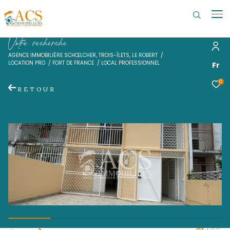
V
o
t
r
e
r
e
c
h
e
r
c
h
e
AGENCE IMMOBILIÈRE SCHŒLCHER, TROIS-ÎLETS, LE ROBERT
LOCATION PRO
FORT DE FRANCE
LOCAL PROFESSIONNEL
RETOUR