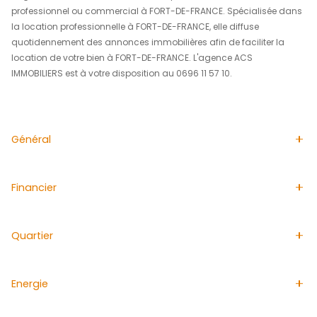
ACS IMMOBILIERS vous propose à la location ce local pr
en duplex de 100 m2 entièrement rénové. Il se compose 
principales, une salle d'eau, 2 wc indépendants, un coin
grand espace extérieur.
Accessibilité et stationnements aisés de part et d'autre 
l'immeuble.
Aucun travaux à prévoir.
Electricité refaite.
Pour plus de précisions, veuillez contacter
Juliette FER
0696 53 37 81 ou Elisabeth AURORE au 0696 11 57 10.
L'agence ACS IMMOBILIERS est idéale pour louer un local
professionnel ou commercial à FORT-DE-FRANCE. Spéci
la location professionnelle à FORT-DE-FRANCE, elle diffu
quotidennement des annonces immobilières afin de facil
location de votre bien à FORT-DE-FRANCE. L'agence ACS