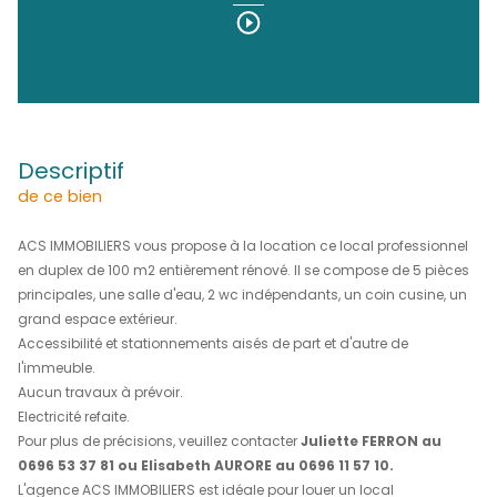
(97200)
1 600 €
HC*
REF : 1591
DÉCOUVRIR LE BIEN EN
Vidéo
descriptif
de ce bien