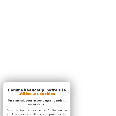
Agence Le Robert
05 96 51 73 73
contact.nord@acs-immobiliers.com
Immeuble Square 31 - Quartier Mansarde Catalogn
97231
le robert
Adhérents