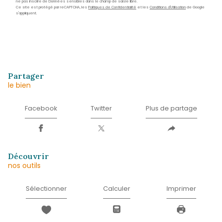
Prénom
*
E-
mail
*
Téléphone
*
Message
*
* Champ obligatoire