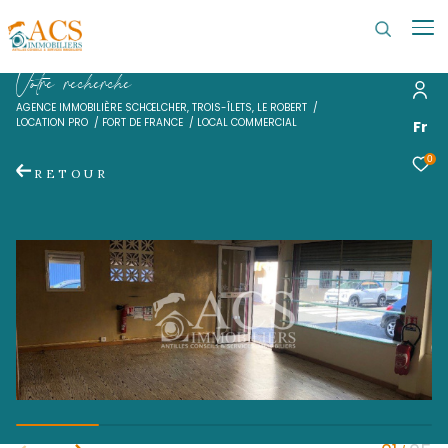
V
o
t
r
e
r
e
c
h
e
r
c
h
e
AGENCE IMMOBILIÈRE SCHŒLCHER, TROIS-ÎLETS, LE ROBERT
LOCATION PRO
FORT DE FRANCE
LOCAL COMMERCIAL
RETOUR