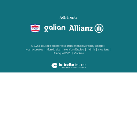
FORT-DE-FRANCE
(97200)
4 pièces - 55 m²
Local 4 pièces Fort-de-France
850 €
CC*
REF : L1119
NOUVEAUTÉ
VOIR LE BIEN