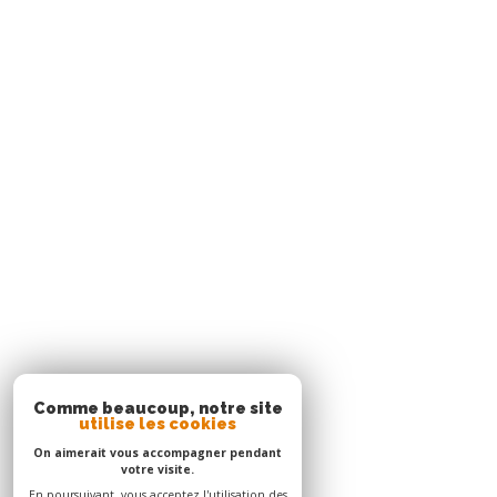
97229
trois-îlets
Agence Le Robert
05 96 51 73 73
contact.nord@acs-immobiliers.com
Immeuble Square 31 - Quartier Mansarde Catalogn
97231
le robert
Adhérents