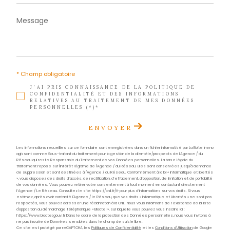
Téléphone
0596 70 22 22
E-mail
contact@acs-immobiliers.com
Adresse
1er étage des boutiques de Cluny
97233 Schœlcher
Nom
*