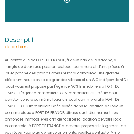
700 €
HC*
REF : L1036
DÉCOUVRIR LE BIEN EN
Vidéo
descriptif
de ce bien