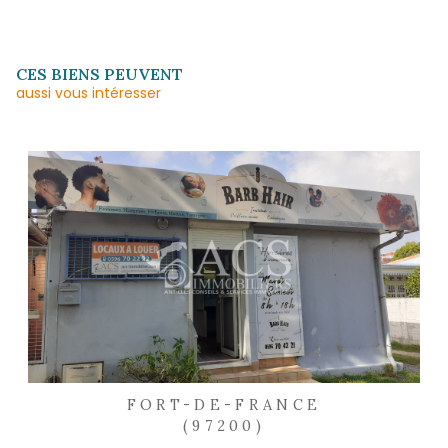
CONFIDENTIALITÉ ET DES INFORMATIONS
RELATIVES AU TRAITEMENT DE MES DONN
PERSONNELLES (*)*
ENVOYER
Les informations recueillies sur ce formulaire sont enregistrées dans un fichier informatisé 
agissant comme Sous-traitant du traitement pour la gestion de la clientèle/prospects de l'
Réseau qui reste Responsable du Traitement de vos Données personnelles. La base léga
traitement repose sur l'intérêt légitime de l'Agence / du Réseau. Elles sont conservées 
de suppression et sont destinées à l'Agence / au Réseau. Conformément à la loi « informat
», vous disposez des droits d’accès, de rectification, d’effacement, d’opposition, de limitation 
de vos données. Vous pouvez retirer votre consentement à tout moment en contactant 
l’Agence / Le Réseau. Consultez le site https://cnil.fr/fr pour plus d’informations sur vos droit
estimez, après avoir contacté l'Agence / le Réseau, que vos droits « Informatique et Libert
respectés, vous pouvez adresser une réclamation à la CNIL. Nous vous informons de l’existe
d'opposition au démarchage téléphonique « Bloctel », sur laquelle vous pouvez vous inscrire ici 
https://www.bloctel.gouv.fr Dans le cadre de la protection des Données personnelles, nous 
ne pas inscrire de Données sensibles dans le champ de saisie libre.
Ce site est protégé par reCAPTCHA, les
Politiques de Confidentialité
et les
Conditions d'Utili
s'appliquent.