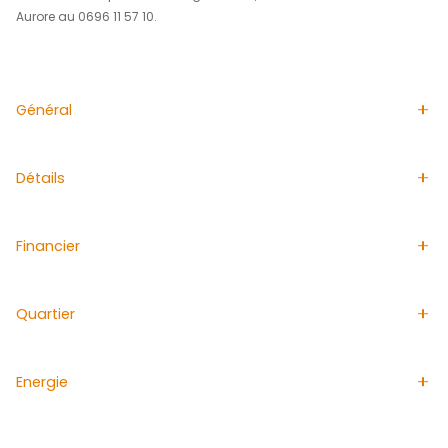
Au centre ville de FORT DE FRANCE, à deux pas de la sav
l'angle de deux rues passantes, local commercial d'une
louer, proche des grands axes.Ce local comprend une
pièce lumineuse avec de grandes vitrines et un WC in
local vous est proposé par l'Agence ACS Immobiliers à 
FRANCE.L'agence immobilière ACS Immobiliers est idéal
acheter, vendre ou même louer un local commercial à 
FRANCE. ACS Immobiliers Spécialisée dans la location 
commerciaux à FORT DE FRANCE, diffuse quotidienneme
annonces immobilières afin de faciliter la location de vo
commercial à FORT DE FRANCE et de vous proposer le l
vos rêves. Pour plus de renseignements, veuillez contac
Aurore au 0696 11 57 10.