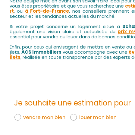
Notre équipe met en avant son savoir-faire local pour af
vous êtes propriétaire et que vous recherchez une
est
rt
, ou
à Fort-de-France
, nos conseillers prennent 
secteur et les tendances actuelles du marché.
Si votre projet concerne un logement situé à
Schœ
également une vision claire et actualisée du
prix m
essentiel pour vendre ou louer dans de bonnes conditio
Enfin, pour ceux qui envisagent de mettre en vente ou e
Îlets,
ACS Immobiliers
vous accompagne avec une
év
Îlets
, réalisée en toute transparence par des experts d
Je souhaite une estimation pour
vendre mon bien
louer mon bien