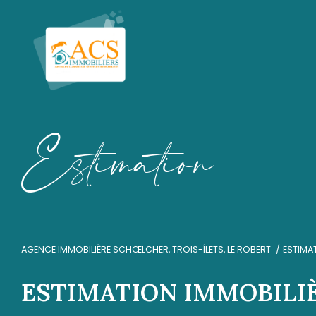
E
s
t
i
m
a
t
i
o
n
AGENCE IMMOBILIÈRE SCHŒLCHER, TROIS-ÎLETS, LE ROBERT
ESTIMA
ESTIMATION IMMOBILI