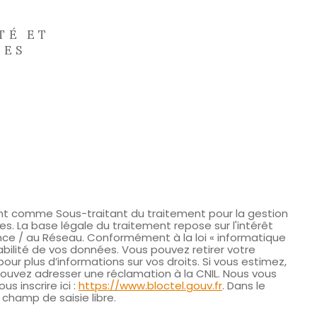
TÉ ET
ÉES
ssant comme Sous-traitant du traitement pour la gestion
. La base légale du traitement repose sur l'intérêt
nce / au Réseau. Conformément à la loi « informatique
tabilité de vos données. Vous pouvez retirer votre
our plus d’informations sur vos droits. Si vous estimez,
 pouvez adresser une réclamation à la CNIL. Nous vous
s inscrire ici :
https://www.bloctel.gouv.fr
. Dans le
champ de saisie libre.