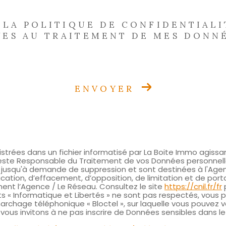
E LA POLITIQUE DE CONFIDENTIALI
VES AU TRAITEMENT DE MES DONN
ENVOYER
egistrées dans un fichier informatisé par La Boite Immo agi
reste Responsable du Traitement de vos Données personnelles
s jusqu'à demande de suppression et sont destinées à l'Age
fication, d’effacement, d’opposition, de limitation et de por
t l’Agence / Le Réseau. Consultez le site
https://cnil.fr/fr
p
ts « Informatique et Libertés » ne sont pas respectés, vous
rchage téléphonique « Bloctel », sur laquelle vous pouvez vou
ous invitons à ne pas inscrire de Données sensibles dans le 