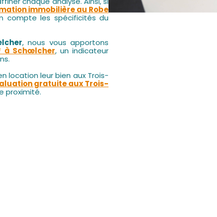
finer chaque analyse. Ainsi, si
imation immobilière au Robe
en compte les spécificités du
lcher
, nous vous apportons
² à Schœlcher
, un indicateur
ns.
n location leur bien aux Trois-
aluation gratuite aux Trois-
e proximité.