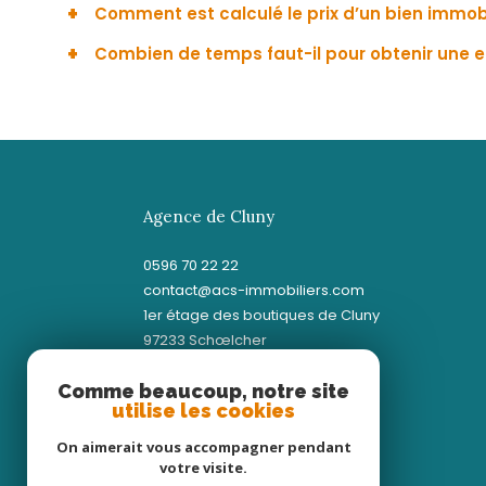
Comment est calculé le prix d’un bien immobi
Combien de temps faut-il pour obtenir une e
Le prix d’un bien immobilier dépend de nombreux
surface habitable, l’état général du logement, l
Une première estimation en ligne peut être obt
éléments, ACS Immobiliers détermine une valeur
Immobiliers peut intervenir rapidement afin de v
estimation fiable et compétitive, adaptée aux 
estimation complète et argumentée dans un déla
Agence de Cluny
0596 70 22 22
contact@acs-immobiliers.com
1er étage des boutiques de Cluny
97233
schœlcher
Comme beaucoup, notre site
utilise les cookies
On aimerait vous accompagner pendant
votre visite.