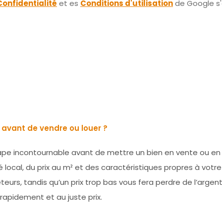
Confidentialité
et es
Conditions d'utilisation
de Google s'
 avant de vendre ou louer ?
ape incontournable avant de mettre un bien en vente ou en l
local, du prix au m² et des caractéristiques propres à votre
eurs, tandis qu’un prix trop bas vous fera perdre de l’argen
 rapidement et au juste prix.